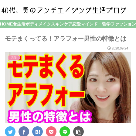
HOME
食生活
ボディメイク
スキンケア
恋愛
マインド・哲学
ファッション
モテまくってる！アラフォー男性の特徴とは
2020.09.24
恋愛