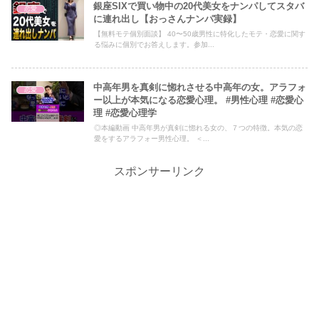
銀座SIXで買い物中の20代美女をナンパしてスタバ
恋愛
に連れ出し【おっさんナンパ実録】
【無料モテ個別面談】 40〜50歳男性に特化したモテ・恋愛に関す
る悩みに個別でお答えします。参加...
中高年男を真剣に惚れさせる中高年の女。アラフォ
恋愛
ー以上が本気になる恋愛心理。 #男性心理 #恋愛心
理 #恋愛心理学
◎本編動画 中高年男が真剣に惚れる女の、７つの特徴。本気の恋
愛をするアラフォー男性心理。 ＜...
スポンサーリンク