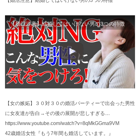
【婚活注意】結婚してはいけない男の3つの特徴
【婚活注意】結婚してはいけない男の3つの特徴
【女の嫉妬】３０対３０の婚活パーティーで出会った男性
に女友達が告白→その後の展開が悲しすぎる…
https://www.youtube.com/watch?v=8qMkGGma9VM
42歳婚活女性『もう7年間も婚活しています。』