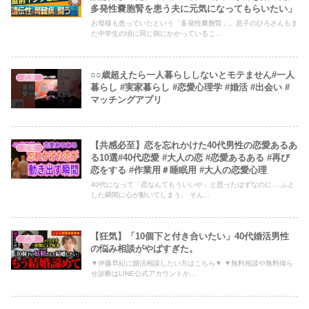
多発性嚢胞腎を患う夫に元気になってもらいたい」
お母様も患っていたという「多発性嚢胞腎」。息子のひろさんもま
た中学生の頃に同じ病にかかっているこ...
○○歳超えたら一人暮らししないとモテません#一人
恋愛
暮らし #実家暮らし #恋愛心理学 #婚活 #出会い #
マッチングアプリ
【共感必至】恋を忘れかけた40代男性の恋愛あるあ
恋愛
る10選#40代恋愛 #大人の恋 #恋愛あるある #再び
恋をする #作業用＃睡眠用 #大人の恋愛心理
40代になって「恋なんてもういいや」と思ったはずなのに… ふと
した瞬間に心が動いてしまう。 そん...
【狂気】「10個下と付き合いたい」40代婚活男性
恋愛
の悩み相談がやばすぎた。
▼伊藤早紀に婚活相談したい方はこちら▼ ▼無料相談や無料拗ら
せ診断はLINE公式アカウントか...