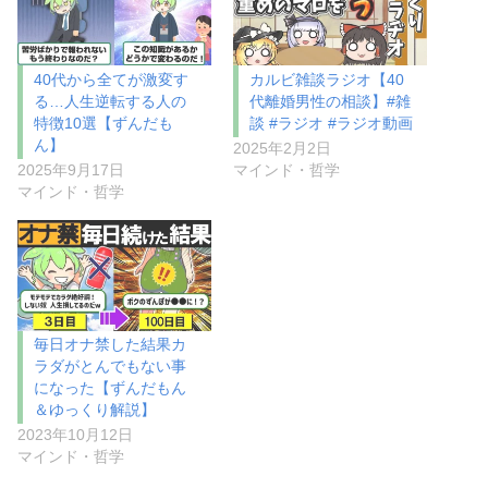
40代から全てが激変す
カルビ雑談ラジオ【40
る…人生逆転する人の
代離婚男性の相談】#雑
特徴10選【ずんだも
談 #ラジオ #ラジオ動画
ん】
2025年2月2日
2025年9月17日
マインド・哲学
マインド・哲学
毎日オナ禁した結果カ
ラダがとんでもない事
になった【ずんだもん
＆ゆっくり解説】
2023年10月12日
マインド・哲学