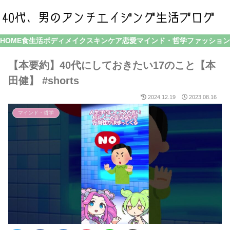
HOME
食生活
ボディメイク
スキンケア
恋愛
マインド・哲学
ファッション
【本要約】40代にしておきたい17のこと【本
田健】 #shorts
2024.12.19
2023.08.16
マインド・哲学