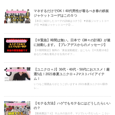
マネするだけでOK！40代男性が着るべき春の鉄板
マインド・哲学
ジャケットコーデはこの５つ
【本日ご紹介したコーデの詳細はコチラ】 ▼鉄板ジャケットコー
デ① ▼鉄板ジャケットコーデ② ...
【※緊急】時間は無い。日本で《神々の計画》が遂
マインド・哲学
に始動します。【プレアデスからのメッセージ】
【※期間限定】無料の「黄金波動鑑定」はこちら 【※先着10名】
あなたの魂を進化させる光のギフ...
【ユニクロ＋J】30代・40代・50代におススメ！厳
マインド・哲学
選5点！2021春夏ユニクロ＋Jマストバイアイテ
ム！
いつもご視聴ありがとうございます☺️ 2021春夏ユニクロ+J新作
レ...
【モテる方法】ハゲでもモテるにはどうしたらいい
マインド・哲学
の？
【動画裏話？⇓】 サムネの女の子、マジでいい子だった～ こうい