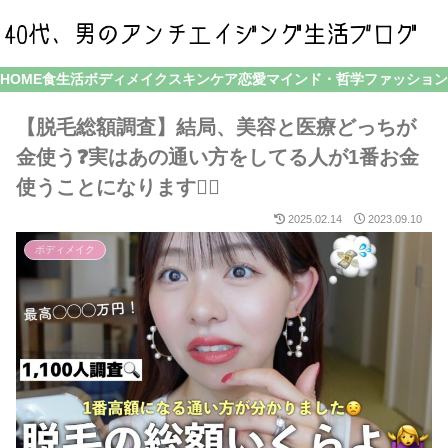
HOME
食生活
ボディメイク
スキンケア
恋愛
マインド・哲学
ファッション
【脱毛総額調査】結局、美容と医療どっちが
金使う❓実はあの通い方をしてる人が1番お金
使うことになります🤦‍♀️
2025.02.14
2023.09.10
ボディメイク