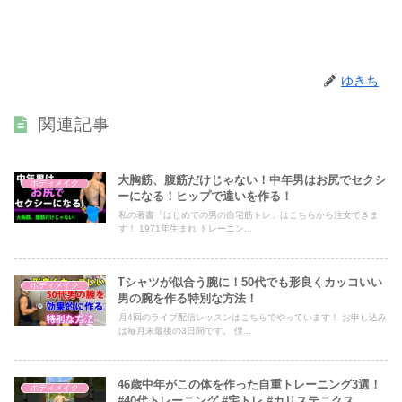
ゆきち
関連記事
大胸筋、腹筋だけじゃない！中年男はお尻でセクシ
ボディメイク
ーになる！ヒップで違いを作る！
私の著書「はじめての男の自宅筋トレ」はこちらから注文できま
す！ 1971年生まれ トレーニン...
Tシャツが似合う腕に！50代でも形良くカッコいい
ボディメイク
男の腕を作る特別な方法！
月4回のライブ配信レッスンはこちらでやっています！ お申し込み
は毎月末最後の3日間です。 僕...
46歳中年がこの体を作った自重トレーニング3選！
ボディメイク
#40代トレーニング #宅トレ #カリステニクス