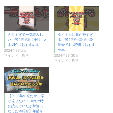
面白すぎて一気読みし
タイトル回収が神すぎ
た小説4選 #本 #小説 #
る小説4選#小説 #小説
本紹介 #おすすめ本
紹介 #本 #読書 #おすす
め本
2024年5月1日
マインド・哲学
2024年7月30日
マインド・哲学
【2025年の今だから振
り返りたい！10代の時
に読んでいたが疎遠に
なった本紹介】年齢を