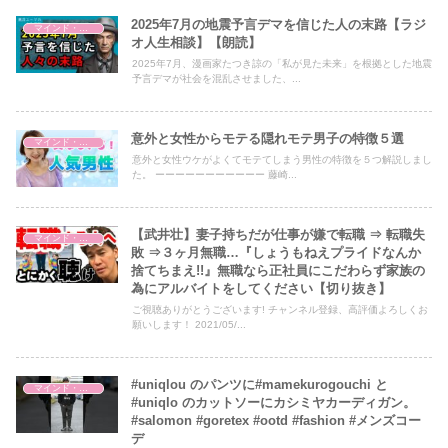
2025年7月の地震予言デマを信じた人の末路【ラジ
マインド・哲学
オ人生相談】【朗読】
2025年7月、漫画家たつき諒の「私が見た未来」を根拠とした地震
予言デマが社会を混乱させました、...
意外と女性からモテる隠れモテ男子の特徴５選
マインド・哲学
意外と女性ウケがよくてモテてしまう男性の特徴を５つ解説しまし
た。 ーーーーーーーーーーー 藤崎...
【武井壮】妻子持ちだが仕事が嫌で転職 ⇒ 転職失
マインド・哲学
敗 ⇒３ヶ月無職…『しょうもねえプライドなんか
捨てちまえ!!』無職なら正社員にこだわらず家族の
為にアルバイトをしてください【切り抜き】
ご視聴ありがとうございます! チャンネル登録、高評価よろしくお
願いします！ 2021/05/...
#uniqlou のパンツに#mamekurogouchi と
マインド・哲学
#uniqlo のカットソーにカシミヤカーディガン。
#salomon #goretex #ootd #fashion #メンズコー
デ