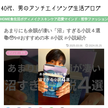
HOME
食生活
ボディメイク
スキンケア
恋愛
マインド・哲学
ファッション
あまりにも余韻が凄い「沼」すぎる小説４選
📚🥹✨#おすすめの本 #小説 #小説紹介
2025.03.06
2024.05.25
マインド・哲学