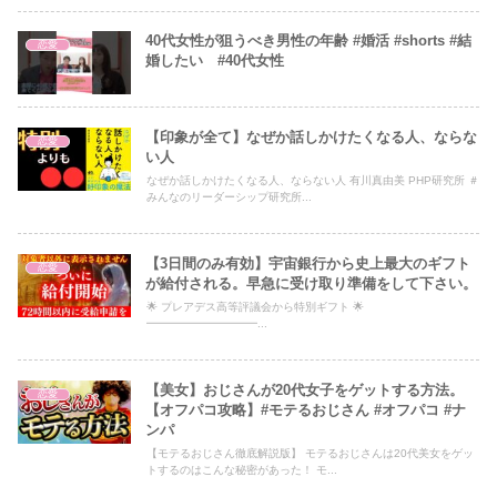
40代女性が狙うべき男性の年齢 #婚活 #shorts #結
恋愛
婚したい #40代女性
【印象が全て】なぜか話しかけたくなる人、ならな
恋愛
い人
なぜか話しかけたくなる人、ならない人 有川真由美 PHP研究所 ＃
みんなのリーダーシップ研究所...
【3日間のみ有効】宇宙銀行から史上最大のギフト
恋愛
が給付される。早急に受け取り準備をして下さい。
🌟 プレアデス高等評議会から特別ギフト 🌟
━━━━━━━━━━...
【美女】おじさんが20代女子をゲットする方法。
恋愛
【オフパコ攻略】#モテるおじさん #オフパコ #ナ
ンパ
【モテるおじさん徹底解説版】 モテるおじさんは20代美女をゲッ
トするのはこんな秘密があった！ モ...