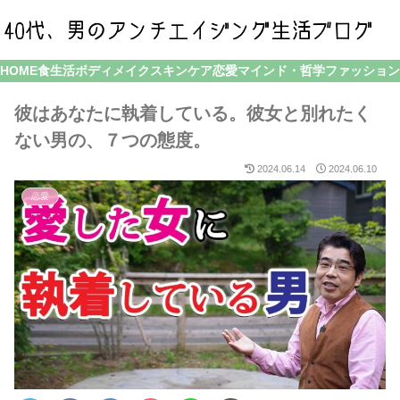
HOME
食生活
ボディメイク
スキンケア
恋愛
マインド・哲学
ファッション
彼はあなたに執着している。彼女と別れたく
ない男の、７つの態度。
2024.06.14
2024.06.10
恋愛