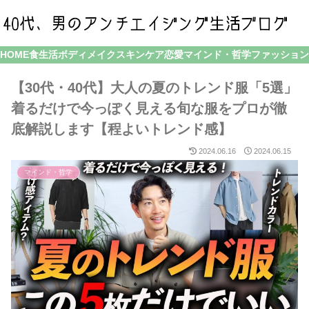
HOME
食生活
ボディメイク
スキンケア
恋愛
マインド・哲学
ファッション
【30代・40代】大人の夏のトレンド服「5選」
着るだけで今っぽく見える旬な服をプロが徹
底解説します【程よいトレンド感】
2024.06.16
2024.06.15
マインド・哲学