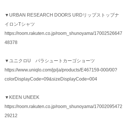
▼URBAN RESEARCH DOORS URDリップストップナ
イロンTシャツ
https://room.rakuten.co.jp/room_shunoyama/17002526647
48378
▼ユニクロU パラシュートカーゴショーツ
https://www.uniqlo.com/jp/ja/products/E467159-000/00?
colorDisplayCode=09&sizeDisplayCode=004
▼KEEN UNEEK
https://room.rakuten.co.jp/room_shunoyama/17002095472
29212