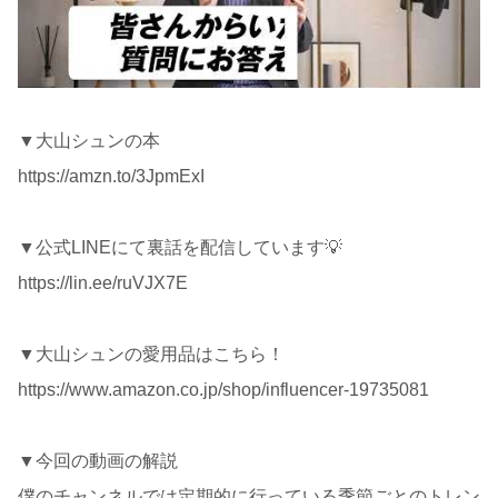
▼大山シュンの本
https://amzn.to/3JpmExI
▼公式LINEにて裏話を配信しています💡
https://lin.ee/ruVJX7E
▼大山シュンの愛用品はこちら！
https://www.amazon.co.jp/shop/influencer-19735081
▼今回の動画の解説
僕のチャンネルでは定期的に行っている季節ごとのトレン