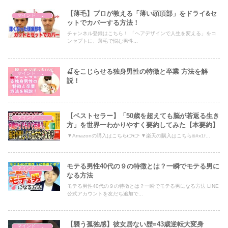
【薄毛】プロが教える「薄い頭頂部」をドライ&セ
マインド・哲学
ットでカバーする方法！
チャンネル登録はこちら！ 「ヘアデザインで人生を変える」をコ
ンセプトに、薄毛で悩む男性...
🍒をこじらせる独身男性の特徴と卒業 方法を解
マインド・哲学
説！
【ベストセラー】「50歳を超えても脳が若返る生き
マインド・哲学
方」を世界一わかりやすく要約してみた【本要約】
▼Amazonの購入はこちら👉👉 ▼楽天の購入はこちら&#x1f...
モテる男性40代の９の特徴とは？一瞬でモテる男に
マインド・哲学
なる方法
モテる男性40代の９の特徴とは？一瞬でモテる男になる方法 LINE
公式アカウントを友だち追加で...
【襲う孤独感】彼女居ない歴=43歳逆転大変身
マインド・哲学