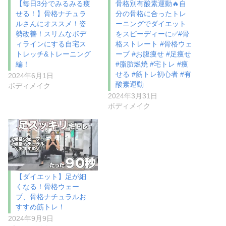
【毎日3分でみるみる痩
骨格別有酸素運動🔥自
せる！】骨格ナチュラ
分の骨格に合ったトレ
ルさんにオススメ！姿
ーニングでダイエット
勢改善！スリムなボデ
をスピーディーに✅#骨
ィラインにする自宅ス
格ストレート #骨格ウェ
トレッチ&トレーニング
ーブ #お腹痩せ #足痩せ
編！
#脂肪燃焼 #宅トレ #痩
せる #筋トレ初心者 #有
2024年6月1日
酸素運動
ボディメイク
2024年3月31日
ボディメイク
【ダイエット】足が細
くなる！骨格ウェー
ブ、骨格ナチュラルお
すすめ筋トレ！
2024年9月9日