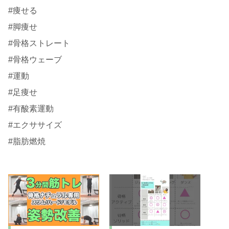
#痩せる
#脚痩せ
#骨格ストレート
#骨格ウェーブ
#運動
#足痩せ
#有酸素運動
#エクササイズ
#脂肪燃焼