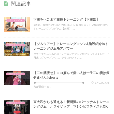
関連記事
下腹をへこます腹筋トレーニング【下腹部】
ボディメイク
3週間、毎朝あなたのスマホに筋トレ動画が届く！ 20日間の自宅
トレーニングプログラム【無料】 ...
【ジムツアー】トレーニングマシン&施設紹介inト
ボディメイク
レーニングジムモアパワー
今更ですが…ジム内のトレーニングマシン紹介をしてみました！7
月末でグループレッスンクラスのメイン...
【二の腕痩せ】ココ摘んで痛い人は一生二の腕は痩
ボディメイク
せません#shorts
◆━━━━━━━━━━━━━━━━━━◆ 🏆 3万人以上の
方が登録中 &...
東大和からも通える！新所沢のパーソナルトレーニ
ボディメイク
ングジム 元ライザップ マシンピラティスもOK