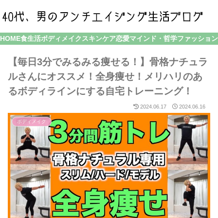
HOME
食生活
ボディメイク
スキンケア
恋愛
マインド・哲学
ファッション
【毎日3分でみるみる痩せる！】骨格ナチュラ
ルさんにオススメ！全身痩せ！メリハリのあ
るボディラインにする自宅トレーニング！
2024.06.17
2024.06.16
ボディメイク