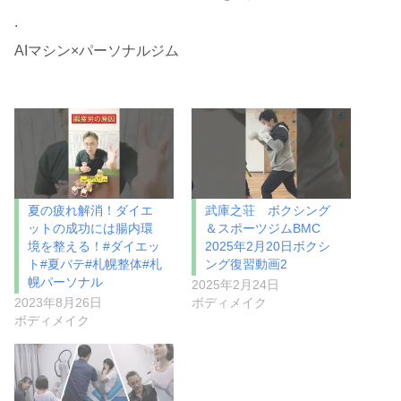
.
AIマシン×パーソナルジム
夏の疲れ解消！ダイエ
武庫之荘 ボクシング
ットの成功には腸内環
＆スポーツジムBMC
境を整える！#ダイエッ
2025年2月20日ボクシ
ト#夏バテ#札幌整体#札
ング復習動画2
幌パーソナル
2025年2月24日
2023年8月26日
ボディメイク
ボディメイク