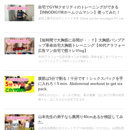
自宅でGYMクオリティのトレーニングができる
ボディメイク
【INNODIGYMホームジムマシン】使ってみた！
@田上舞子のボディメイク大学 Check out the Innodigym P1 Lite
...
【短時間で大胸筋に谷間が・・？】大胸筋パンプア
ボディメイク
ップ革命自宅大胸筋トレーニング【40代アラフォー
広告マン自宅で筋トレVlog】
40代アラフォー広告営業マンが大胸筋に革命を起こすバリエーシ
ョンプッシュアップ&チンニング&ディ...
腹筋は5分で割る！十分です！シックスパックを手
ボディメイク
に入れろ！5 min. Abdominal workout to get six
pack.
時間をかけない。 さっさと割る。 私の著書「はじめての男の自宅
筋トレ」はこちらから注文できます...
山本先生の弟子なら腕周り40cmあるか検証してみ
ボディメイク
た。
山本先生開発のダイエットサプリNAQSEL（ナクセル） 山澤礼明