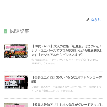
ゆきち
関連記事
【30代・40代】大人の鉄板「初夏服」はこの7点！
マインド・哲学
ナノ・ユニバースでプロが試着しながら徹底解説し
ます【カジュアルからビジネスまで】
①「Damerino」アクティブツイルセットアップ ②「FORMAL
JERSEY」クルーネッ...
【全身ユニクロ】30代・40代の1月マネキンコーデ
マインド・哲学
5選
✓解説 1月の冬コーデを模索されている方に向けて、 簡単にトラ
イできる「全身ユニクロ」を使ったコ...
【超重大告知アリ】トオル先生がグレードアップし
マインド・哲学