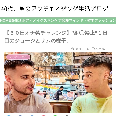
HOME
食生活
ボディメイク
スキンケア
恋愛
マインド・哲学
ファッション
【３０日オナ禁チャレンジ】”射◯禁止”１日
目のジョージとサムの様子。
2024.07.16
2024.07.15
マインド・哲学