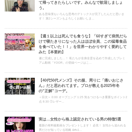
て帰ってきたらしいです。みんなで歓迎しましょ
う。
ある意味僕もいろんな思考のデトックスが完了したんだと思いま
す！ 第2シーズンもよろしくお願いしま...
【週１以上は死んでも食うな】「60すぎて病気だら
マインド・哲学
けで寝たきりになった人はほぼ全員、この猛毒食品
を食べていた！！」を世界一わかりやすく要約して
みた【本要約】
遂に完成しました…！ 私たちが全身全霊を込めて作成したプレミ
アム動画「YOOR」の登録ページはこ...
【40代50代メンズ】その服、周りに「痛いおじさ
マインド・哲学
ん」だと思われてます。プロが教える2025年冬
の”正解”コーデ。
＜目次＞ 0:00 オープニング 1:25 気をつけるべき重要なポイント2
点 8:30 ①レザー...
実は…女性から格上認定されている男の特徴5選
マインド・哲学
最新の有料級動画をプレゼントします！ 必見！ 女性から追われる
男だけが知っている戦略 &#x1...