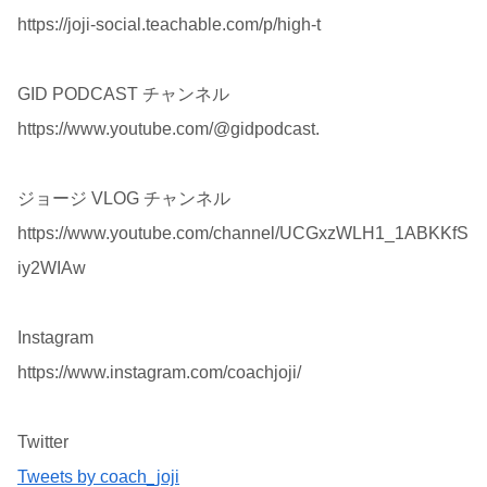
https://joji-social.teachable.com/p/high-t
GID PODCAST チャンネル
https://www.youtube.com/@gidpodcast.
ジョージ VLOG チャンネル
https://www.youtube.com/channel/UCGxzWLH1_1ABKKfS
iy2WIAw
Instagram
https://www.instagram.com/coachjoji/
Twitter
Tweets by coach_joji