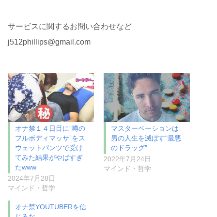
サービスに関するお問い合わせなど
j512phillips@gmail.com
オナ禁１４日目に”噂の
マスターベーションは
フルボディマッサ”をス
男の人生を滅ぼす"最悪
ウェットパンツで受け
のドラッグ"
てみた結果がやばすぎ
2022年7月24日
たwww
マインド・哲学
2024年7月28日
マインド・哲学
オナ禁YOUTUBERを信
じるな