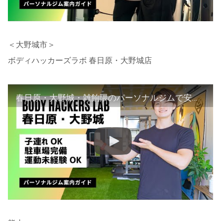
＜大野城市＞
ボディハッカーズラボ 春日原・大野城店
春日原・大野城・雑餉隈のパーソナルジムで安い×結果で選ぶなら「ボディハッカーズラボ」（春日、雑餉隈、南福岡、白木原、太宰府、下大利エリア）