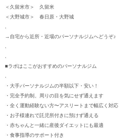
＜久留米市＞ 久留米
＜大野城市＞ 春日原・大野城
.
→自宅から近所・近場のパーソナルジムへどうぞ♪
.
.
■ラボはここがおすすめのパーソナルジム
.
・大手パーソナルジムの半額以下・安い！
・完全予約制、周りの目を気にせず通えます
・全く運動経験ない方〜アスリートまで幅広く対応
・お子様連れで託児所付きに預けず通える
・赤ちゃんと一緒に産後ダイエットにも最適
・食事指導のサポート付き