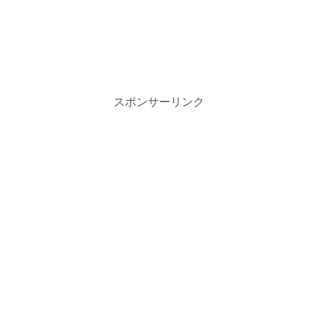
スポンサーリンク