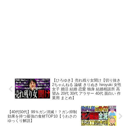
【ひろゆき】売れ残り女聞け【切り抜き
2ちゃんねる 論破 きりぬき hiroyuki 女性
女子 婚活 結婚 恋愛 独身 結婚相談所 高
望み 20代 30代 アラサー 40代 面白い 作
業用 まとめ】
【40代50代】99％ガン消滅！？ガン抑制
効果を持つ最強の食材TOP10【うわさの
ゆっくり解説】