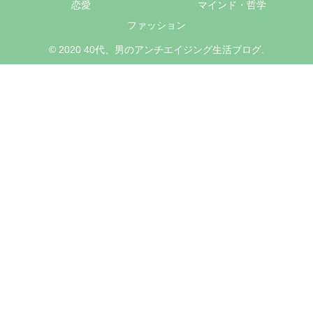
恋愛
マインド・哲学
ファッション
© 2020 40代、男のアンチエイジング生活ブログ.