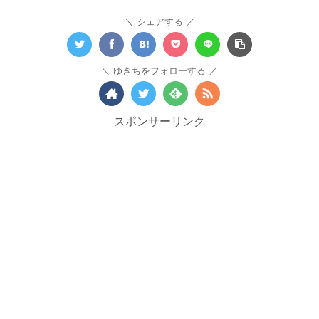
シェアする
ゆきちをフォローする
スポンサーリンク