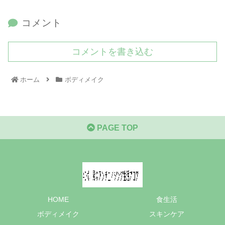
コメント
コメントを書き込む
ホーム
ボディメイク
PAGE TOP
HOME
食生活
ボディメイク
スキンケア