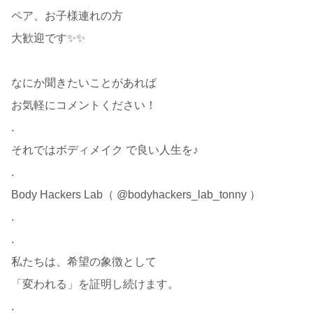
ペア、お子様連れの方
大歓迎です✨✨
なにか聞きたいことがあれば
お気軽にコメントください！
.
それではボディメイク で良い人生を♪
.
Body Hackers Lab（ @bodyhackers_lab_tonny ）
.
.
私たちは、希望の象徴として
「変われる」を証明し続けます。
.