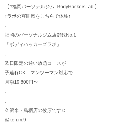
【#福岡パーソナルジム_BodyHackersLab 】
↑ラボの雰囲気をこちらで体験↑
.
福岡のパーソナルジム店舗数No.1
「ボディハッカーズラボ」
.
曜日限定の通い放題コースが
子連れOK！マンツーマン対応で
月額19,800円〜
.
.
久留米・鳥栖店の牧原です☺️
@ken.m.9