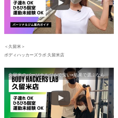
＜久留米＞
ボディハッカーズラボ 久留米店
久留米のパーソナルジムで安い×結果で選ぶなら「ボディハッカーズラボ」（花畑、櫛原、六ツ門町、国分町、通町、鳥栖エリア）