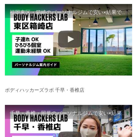
福岡東区・箱崎のパーソナルジムで安い×結果で選ぶなら「ボディハッカーズラボ」（吉塚、千代エリア）
ボディハッカーズラボ 千早・香椎店
千早・香椎・照葉のパーソナルジムで安い×結果で選ぶなら「ボディハッカーズラボ」（香椎照葉、アイランドシティ照葉エリア）