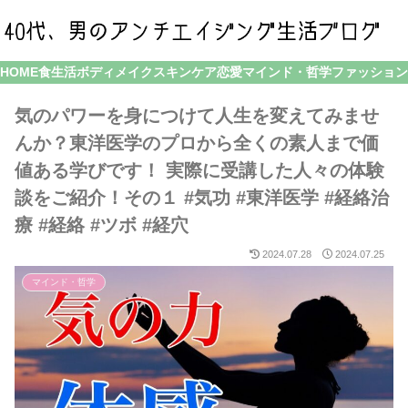
HOME
食生活
ボディメイク
スキンケア
恋愛
マインド・哲学
ファッション
気のパワーを身につけて人生を変えてみませ
んか？東洋医学のプロから全くの素人まで価
値ある学びです！ 実際に受講した人々の体験
談をご紹介！その１ #気功 #東洋医学 #経絡治
療 #経絡 #ツボ #経穴
2024.07.28
2024.07.25
マインド・哲学