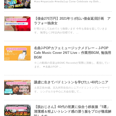
#ces #myarcade #media1up Come Celebrate my Birth...
【借金270万円】2021年リボ払い借金返済計画 ア
マインド・哲学
ラフォー独身女
0 明けましておめでとう御座います 今年も借金を返していきま
す。 無理なく2年以内が目標です。 ...
名曲J-POPカフェミュージックメドレー – J-POP
マインド・哲学
Cafe Music Cover 24/7 Live – 作業用BGM, 勉強用
BGM
※この動画の音楽はBGMC Recordsが実際に演奏し、配信してい
ます。 ▼名曲J-POP ...
謙虚に生きてバドミントンを学びたい40代シニア
マインド・哲学
土居正依44歳。北九州市在住のシニアバドミントンプレーヤーで
す。 シングルスを中心に大会出場して...
【脱おじさん】40代の初夏に似合う鉄板服「5選」
マインド・哲学
清潔感＆程よいトレンド感の漂う服をプロが徹底解