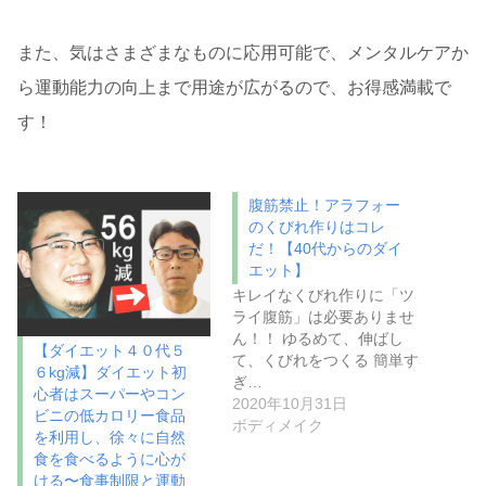
また、気はさまざまなものに応用可能で、メンタルケアか
ら運動能力の向上まで用途が広がるので、お得感満載で
す！
腹筋禁止！アラフォー
のくびれ作りはコレ
だ！【40代からのダイ
エット】
キレイなくびれ作りに「ツ
ライ腹筋」は必要ありませ
ん！！ ゆるめて、伸ばし
【ダイエット４０代５
て、くびれをつくる 簡単す
６kg減】ダイエット初
ぎ…
心者はスーパーやコン
2020年10月31日
ビニの低カロリー食品
ボディメイク
を利用し、徐々に自然
食を食べるように心が
ける〜食事制限と運動