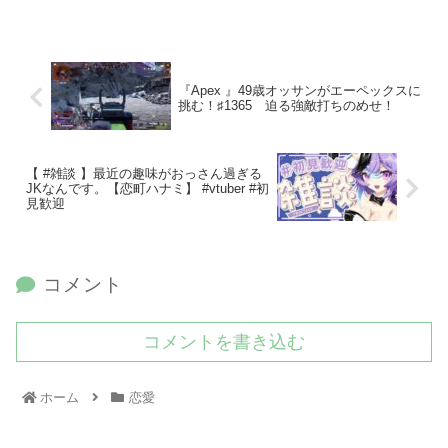
『Apex 』49歳オッサンがエーペックスに
挑む！♯1365 迫る強敵打ちのめせ！
【 #雑談 】最近の趣味がおっさん過ぎる
JKなんです。【恋町ハナミ】 #vtuber #初
見歓迎
コメント
コメントを書き込む
ホーム
恋愛