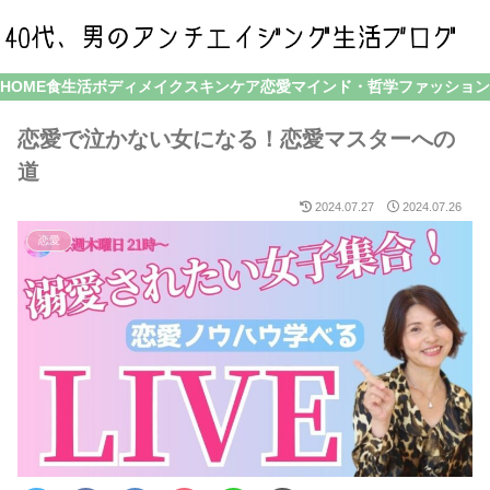
HOME
食生活
ボディメイク
スキンケア
恋愛
マインド・哲学
ファッション
恋愛で泣かない女になる！恋愛マスターへの
道
2024.07.27
2024.07.26
恋愛