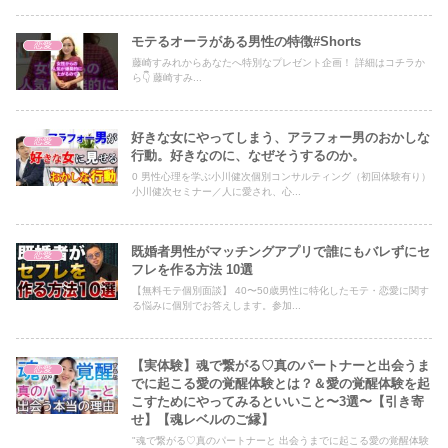
モテるオーラがある男性の特徴#Shorts
恋愛
藤崎すみれからあなたへ特別なプレゼント企画！ 詳細はコチラか
ら👇 藤崎すみ...
好きな女にやってしまう、アラフォー男のおかしな
恋愛
行動。好きなのに、なぜそうするのか。
0 男性心理を学ぶ小川健次個別コンサルティング（初回体験有り）
小川健次セミナー／人に愛され、心...
既婚者男性がマッチングアプリで誰にもバレずにセ
恋愛
フレを作る方法 10選
【無料モテ個別面談】 40〜50歳男性に特化したモテ・恋愛に関す
る悩みに個別でお答えします。参加...
【実体験】魂で繋がる♡真のパートナーと出会うま
恋愛
でに起こる愛の覚醒体験とは？＆愛の覚醒体験を起
こすためにやってみるといいこと〜3選〜【引き寄
せ】【魂レベルのご縁】
"魂で繋がる♡真のパートナーと 出会うまでに起こる愛の覚醒体験