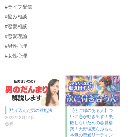
#ライブ配信
#悩み相談
#恋愛相談
#恋愛理論
#男性心理
#女性心理
黙り込んだ男の対処法
【今ご縁のある人】つ
いに恋が動き出す！失
2023年2月14日
敗しないための恋愛構
恋愛
築！天野理恵らぶもち
本気の恋愛リーディン