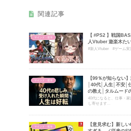
関連記事
【 #PS2 】戦国
マインド・哲学
人Vtuber 遊楽木た
#新人Vtuber #ゲーム実況 
【99％が知らない
マインド・哲学
│40代│人生│不安│
の教え│タルムード
40代になると、仕事・
し寄せます...
【意見求む】新しいC
マインド・哲学
すぎる…／従来のSW