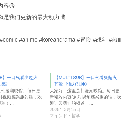
容😘
是我们更新的最大动力哦~
c #anime #koreandrama #冒险 #战斗 #热血
SUB】一口气看爽超火
【MULTI SUB】一口气看爽超火
剑感》
韩漫《怪力乱神》
是韩漫潮映馆。每日更
大家好，这里是韩漫潮映馆。每日更
 对视频感兴趣的话，欢
新精彩内容😘 对视频感兴趣的话，欢
频道！…
迎订阅我们的频道！…
日
2025年3月15日
学
マインド・哲学