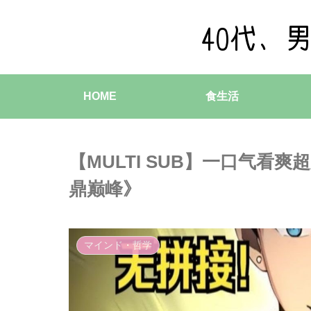
HOME
食生活
【MULTI SUB】一口气看
鼎巅峰》
マインド・哲学