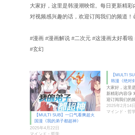
大家好，这里是韩漫潮映馆。每日更新精彩内
对视频感兴趣的话，欢迎订阅我们的频道！
#漫画 #漫画解说 #二次元 #这漫画太好看啦 #comi
#玄幻
【MULTI 
韩漫《绝对
大家好，这里
新精彩内容😘
迎订阅我们的
2025年2月14
マインド・哲
【MULTI SUB】一口气看爽超火
国漫《我的弟子都超神》
2025年4月22日
マインド・哲学