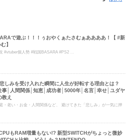
BASARAで遊ぶ！！！ぅおやくぁたさむぁああああ！【 #新
いむ】
#vtuber個人勢 #戦国BASARA #PS2 ...
】悲しみを受け入れた瞬間に人生が好転する理由とは？
仕事│人間関係│知恵│成功者│5000年│名言│幸せ│ユダヤ
の教え
家庭・老い・お金・人間関係など、 避けてきた「悲しみ」が一気に押
PUもRAM増量もない!? 新型SWITCHがちょっと微妙
ITCHと比較 どうした？NINTENDO