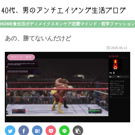
HOME
食生活
ボディメイク
スキンケア
恋愛
マインド・哲学
ファッション
あの、勝てないんだけど
2025.06.11
マインド・哲学