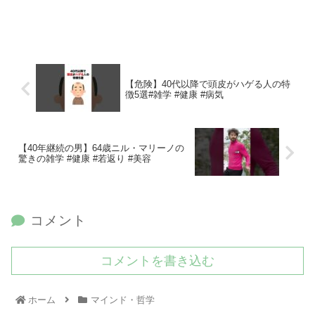
【危険】40代以降で頭皮がハゲる人の特
徴5選#雑学 #健康 #病気
【40年継続の男】64歳ニル・マリーノの
驚きの雑学 #健康 #若返り #美容
コメント
コメントを書き込む
ホーム
マインド・哲学