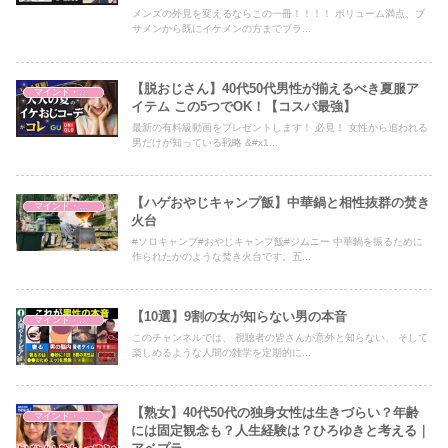
メンズの外見を変えるならこの一冊！！！！ ボリューム満点、ブ
サメンから既にイケメンの方までブラ...
【脱おじさん】40代50代男性が揃えるべき夏服ア
マインド・哲学
イテム この5つでOK！【コスパ最強】
最新の有料級動画をプレゼントします！ 必見！ 女性から追われる
男だけが知っている戦略 &#x1...
【ハゲおやじキャンプ飯】中華鍋と相性抜群の焚き
マインド・哲学
火台
#ソロキャンプ#おやじキャンプ飯#ジムニー 中華鍋を振るために
作られたかのような焚き火台です。五...
【10選】9割の女が知らない男の本音
マインド・哲学
このチャンネルでは、 視聴者の皆さんが意外と知らない、 そして
楽しめるような人間の雑学を定期的に...
【熟女】40代50代の独身女性は生きづらい？年齢
マインド・哲学
には固定観念も？人生経験は？ひろゆきと考える｜