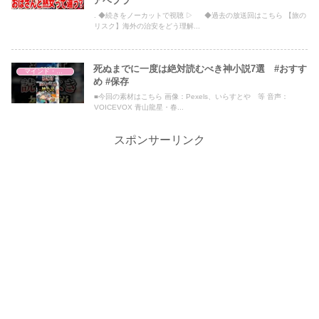
アベプラ
. ◆続きをノーカットで視聴 ▷ ◆過去の放送回はこちら 【旅の
リスク】海外の治安をどう理解...
死ぬまでに一度は絶対読むべき神小説7選 #おすす
マインド・哲学
め #保存
■今回の素材はこちら 画像：Pexels、いらすとや 等 音声：
VOICEVOX 青山龍星・春...
スポンサーリンク