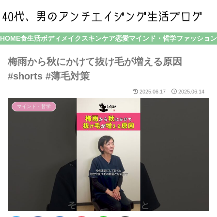
HOME
食生活
ボディメイク
スキンケア
恋愛
マインド・哲学
ファッション
梅雨から秋にかけて抜け毛が増える原因
#shorts #薄毛対策
2025.06.17
2025.06.14
マインド・哲学