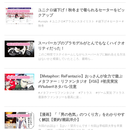
ユニクロ値下げ！秋冬まで着られるセーターをピッ
マインド・哲学
クアップ
#uniqlo ＃ユニクロ#アラカンスタイリスト ＃値下げ＃セーター＃
秋冬
スーパーカブのプラモデルがとんでもなくハイクオ
マインド・哲学
リティだった！
このご時世でステイホームしながらスーパーカブに触れ合える方法
はないかと模索していたところ、素晴ら...
【Metaphor: ReFantazio】おっさんが全力で遊ぶ
マインド・哲学
メタファー：リファンタジオ【#16】#初見実況
#Vtuber#ネタバレ注意
#メタファーリファンタジオ #アトラス #ゲーム実況 アトラス
最新作ファンタジーを最高に楽...
【漫画】「「男の色気」のつくり方」をわかりやす
マインド・哲学
く解説【要約/潮凪洋介】
今回のお話は！【はい！望月りんです！今回は早稲田大学を卒業