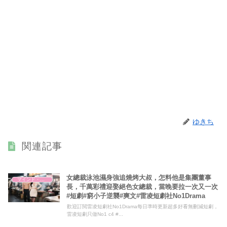
ゆきち
関連記事
女總裁泳池濕身強追燒烤大叔，怎料他是集團董事
マインド・哲学
長，千萬彩禮迎娶絕色女總裁，當晚要拉一次又一次
#短劇#窮小子逆襲#爽文#雷凌短劇社No1Drama
歡迎訂閲雷凌短劇社No1Drama每日準時更新超多好看無刪減短劇，
雷凌短劇只做No1 c4 #...