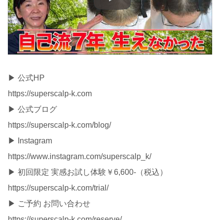
▶︎ 公式HP
https://superscalp-k.com
▶︎ 公式ブログ
https://superscalp-k.com/blog/
▶︎ Instagram
https://www.instagram.com/superscalp_k/
▶︎ 初回限定 実感お試し体験￥6,600-（税込）
https://superscalp-k.com/trial/
▶︎ ご予約 お問い合わせ
https://superscalp-k.com/reserve/