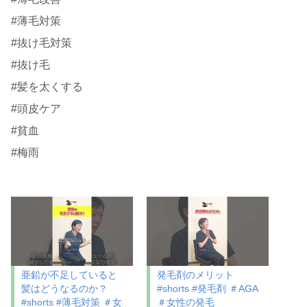
#薄毛対策
#抜け毛対策
#抜け毛
#髪を太くする
#頭皮ケア
#貧血
#梅雨
亜鉛が不足していると
発毛剤のメリット
髪はどうなるのか？
#shorts #発毛剤 ＃AGA
#shorts #薄毛対策 ＃女
＃女性の発毛