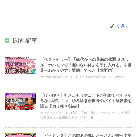
ゆきち
関連記事
【ベストセラー】「60代からの最高の体調 ミネラ
マインド・哲学
ル・ホルモンで「老いない体」を手に入れる」を世
界一わかりやすく要約してみた【本要約】
▼Amazonの購入はこちら👉👉 ▼楽天の購入はこちら&#x1f...
【ひろゆき】引きこもりやニートが初めてバイトす
マインド・哲学
るなら絶対コレ。ひろゆきが自身のバイト経験談を
語る【切り抜き/論破】
ポスティングのバイト:広告・宣伝を目的にビラやチラシを各個宅
の郵便受けへ直接投入するバイト。 引...
【ピクミン２】この鍵あの赤いおっさんが持ってる
マインド・哲学