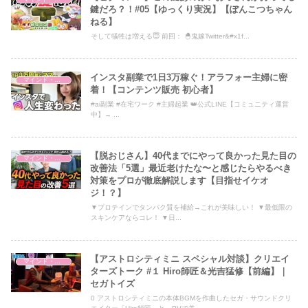
鍵だろ？！#05【ゆっくり実況】【ぽんこつちゃん
ねる】
そして犠牲は増える😇 前回： 🐣鬼嫁Twitter&#x1f...
インスタ副業で1日3万稼ぐ！アラフォー主婦に密
マインド・哲学
着！【コンテンツ販売 初心者】
#ai副業 #在宅ワーク #主婦起業 👑公式LINE【コミュニティ運営
中】→ ...
【脱おじさん】40代までにやって良かった見た目の
マインド・哲学
改善法「5選」最近老けたな〜と感じたらやるべき
対策をプロが徹底解説します【目指せイケオ
ジ！？】
▼プロテインでタンパク質を補給→これが美味しい！ ▼最低限の
スキンケアならコレ！ ▼日...
【アストロシティミニ スペシャル対談】クリエイ
マインド・哲学
ターズトーク #１ Hiro師匠＆光吉猛修【前編】｜
セガトイズ
0 アストロシティミニの本体BGMを作曲したセガ・サウンドクリ