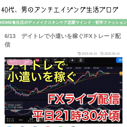
HOME
食生活
ボディメイク
スキンケア
恋愛
マインド・哲学
ファッション
6/13 デイトレで小遣いを稼ぐ/FXトレード配
信
2025.06.15
2025.06.14
マインド・哲学