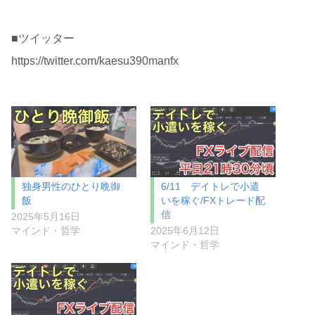
■ツイッター
https://twitter.com/kaesu390manfx
独身男性のひとり晩御
6/11 デイトレで小遣
飯
いを稼ぐ/FXトレード配
信
2025年5月16日
マインド・哲学
2025年6月12日
マインド・哲学