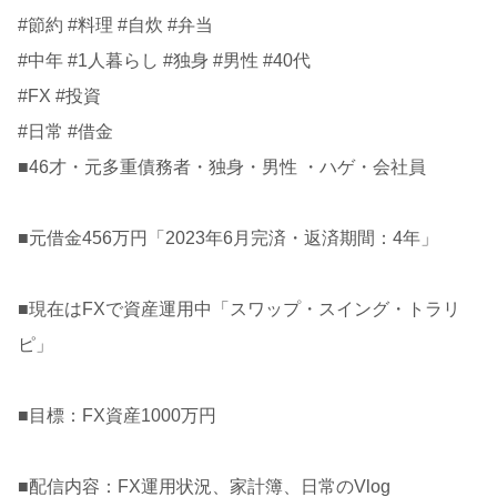
#節約 #料理 #自炊 #弁当
#中年 #1人暮らし #独身 #男性 #40代
#FX #投資
#日常 #借金
■46才・元多重債務者・独身・男性 ・ハゲ・会社員
■元借金456万円「2023年6月完済・返済期間：4年」
■現在はFXで資産運用中「スワップ・スイング・トラリ
ピ」
■目標：FX資産1000万円
■配信内容：FX運用状況、家計簿、日常のVlog