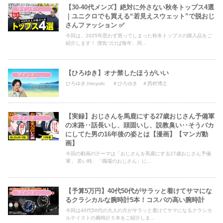
【30-40代メンズ】絶対に外さない秋冬トップス4選
マインド・哲学
｜ユニクロでも買える“若見えスウェット”で脱おじ
さんファッション ✅
今回は、2025年思わず買ってしまった秋冬トップスの購入品をご
紹介します！ 僕気づけば毎年、同...
【ひろゆき】オナ禁したほうがいい
マインド・哲学
ひろゆき,hiroyuki ＃ひろゆき ＃西村博之
【実録】おじさんを馬鹿にする27歳おじさん予備軍
マインド・哲学
の末路‥話長いし、頭固いし、説教臭い‥そうバカ
にしてた男の16年後の姿とは【漫画】【マンガ動
画】
今回の動画のテーマは「おじさんを馬鹿にする27歳おじさん予備
軍」 若い時、「職場のおじさん」に...
【予算5万円】40代50代がサラッと着けてサマにな
マインド・哲学
るクラシカルな腕時計5本！コスパの高い腕時計
今回は40代50代の大人の方がサラッと着けてサマになるクラシカ
ルテイストの腕時計５本をご紹介しま...