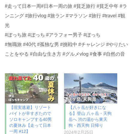
#走って日本一周#日本一周の旅 #貧乏旅行 #貧乏中年 #ラ
ンニング #旅行vlog #旅ラン #マラソン #旅行 #travel #観
光
#ぼっち旅 #ぼっち #アラフォー男子 #ぼっち
#無職旅 #40代 #孤独な男 #挑戦中 #チャレンジ #やりたい
ことをやる #自由な生き方 #グルメvlog #食事 #自然の音
【現実逃避】リゾート
【八ヶ岳が好きにな
バイトが辛すぎたので
る】登山 八ヶ岳・天狗
ソロキャンプする40男
岳へ 渋の湯から東天
の夏休み【走って日本
狗・西天狗 日帰り
一周 #12】
2024年2月25日