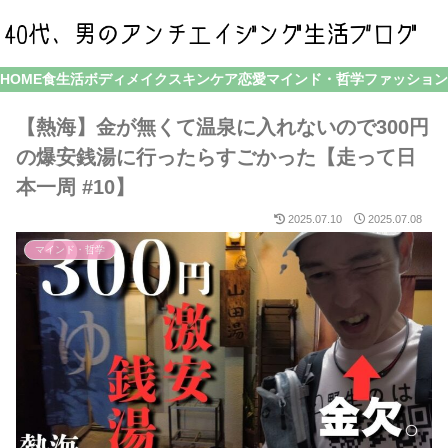
HOME
食生活
ボディメイク
スキンケア
恋愛
マインド・哲学
ファッション
【熱海】金が無くて温泉に入れないので300円
の爆安銭湯に行ったらすごかった【走って日
本一周 #10】
2025.07.10
2025.07.08
マインド・哲学