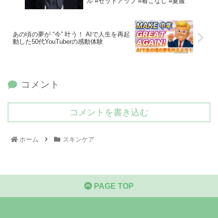
ル #セットアップ #着こなし #夏服
あの頃の夢が “今” 叶う！ AIで人生を再起
動した50代YouTuberの感動体験
コメント
コメントを書き込む
ホーム
スキンケア
PAGE TOP