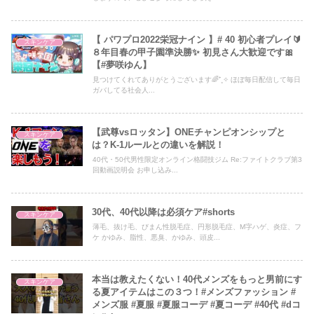
【 パワプロ2022栄冠ナイン 】# 40 初心者プレイ🔰
スキンケア
８年目春の甲子園準決勝✨ 初見さん大歓迎です🎀
【#夢咲ゆん】
見つけてくれてありがとうございます🌈⁺˳✧ ほぼ毎日配信して毎日
ガバしてる社会人...
【武尊vsロッタン】ONEチャンピオンシップと
スキンケア
は？K-1ルールとの違いを解説！
40代・50代男性限定オンライン格闘技ジム Re:ファイトクラブ第3
回動画説明会 お申し込み...
30代、40代以降は必須ケア#shorts
スキンケア
薄毛、抜け毛、びまん性脱毛症、円形脱毛症、M字ハゲ、炎症、フ
ケ かゆみ、脂性、悪臭、かゆみ、頭皮...
本当は教えたくない！40代メンズをもっと男前にす
スキンケア
る夏アイテムはこの３つ！#メンズファッション #
メンズ服 #夏服 #夏服コーデ #夏コーデ #40代 #dコ