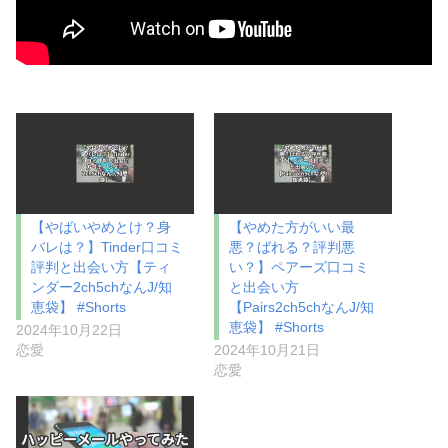
【やばいやめとけ？身
【やめた方がいい最
バレは？】Tinder口コミ
悪？ばれる？評判悪
評判と出会い方【ティ
い？】ペアーズ口コミ
ンダー2ch5chなんJ/知
と出会い方
恵袋】 #Shorts
【Pairs2ch5chなんJ/知
恵袋】 #Shorts
2024年10月22日
恋愛
2024年10月21日
恋愛