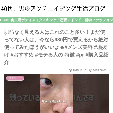
HOME
食生活
ボディメイク
スキンケア
恋愛
マインド・哲学
ファッション
肌汚なく見える人はこれのこと多い！まだ使
ってない人は、今なら980円で買えるから絶対
使ってみたほうがいいよ🔥#メンズ美容 #垢抜
け #おすすめ #モテる人の 特徴 #pr #購入品紹
介
2025.11.10
2025.08.03
スキンケア