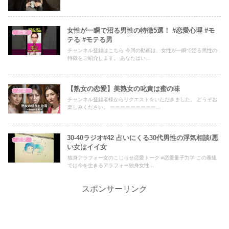
女性が一瞬で沼る男性の特徴5選！ #恋愛心理 #モ
恋愛
テる #モテる男
チャンネル登録はこちら 今回の動画は、女性が一瞬で沼る男性の
特徴をご紹介します。 あなたはい...
【熟女の恋愛】美熟女の叱責は蜜の味
恋愛
チャンネル登録者様からリクエストをいただきました。 どうぞお
楽しみください。 ーーーーーーーーー...
30-40ラジオ#42 占いにくる30代男性の浮気相談/悪
恋愛
い女はイイ女
独身アラフォー女のこじらせ恋愛トーク #恋愛量子力学 この番組
では今を生きるアラフォー独身女性...
スポンサーリンク