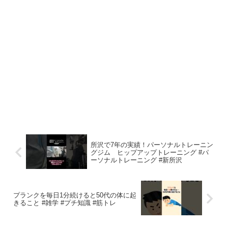
所沢で7年の実績！パーソナルトレーニン
グジム ヒップアップトレーニング #パ
ーソナルトレーニング #新所沢
プランクを毎日1分続けると50代の体に起
きること #雑学 #プチ知識 #筋トレ