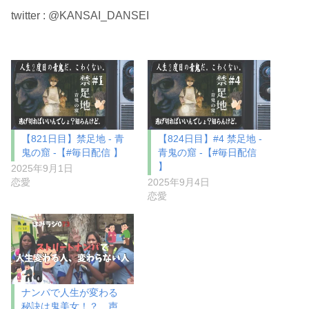
twitter : @KANSAI_DANSEI
【821日目】禁足地 - 青
【824日目】#4 禁足地 -
鬼の窟 -【#毎日配信 】
青鬼の窟 -【#毎日配信
】
2025年9月1日
恋愛
2025年9月4日
恋愛
ナンパで人生が変わる
秘訣は鬼美女！？ 声