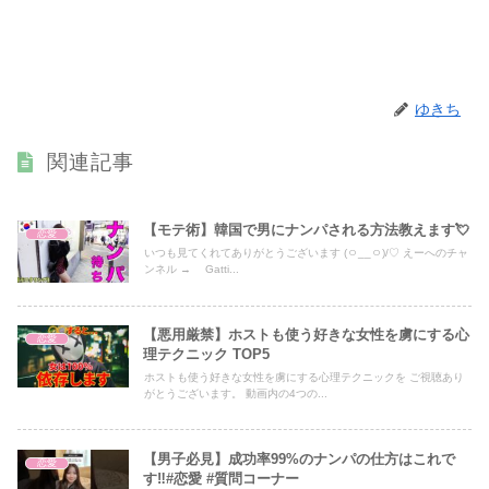
ゆきち
関連記事
【モテ術】韓国で男にナンパされる方法教えます💘
恋愛
いつも見てくれてありがとうございます (ㅇ__ㅇ)/♡ えーへのチャ
ンネル → Gatti...
【悪用厳禁】ホストも使う好きな女性を虜にする心
恋愛
理テクニック TOP5
ホストも使う好きな女性を虜にする心理テクニックを ご視聴あり
がとうございます。 動画内の4つの...
【男子必見】成功率99%のナンパの仕方はこれで
恋愛
す‼️#恋愛 #質問コーナー