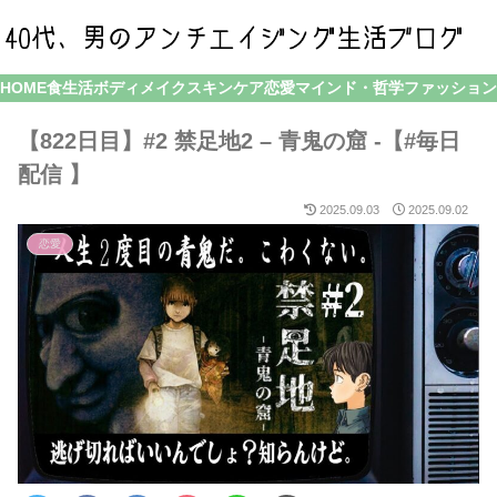
HOME
食生活
ボディメイク
スキンケア
恋愛
マインド・哲学
ファッション
【822日目】#2 禁足地2 – 青鬼の窟 -【#毎日
配信 】
2025.09.03
2025.09.02
恋愛