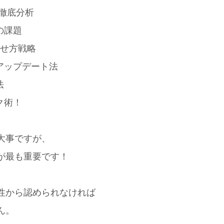
を徹底分析
の課題
魅せ方戦略
アップデート法
法
ク術！
大事ですが、
が最も重要です！
性から認められなければ
ん。