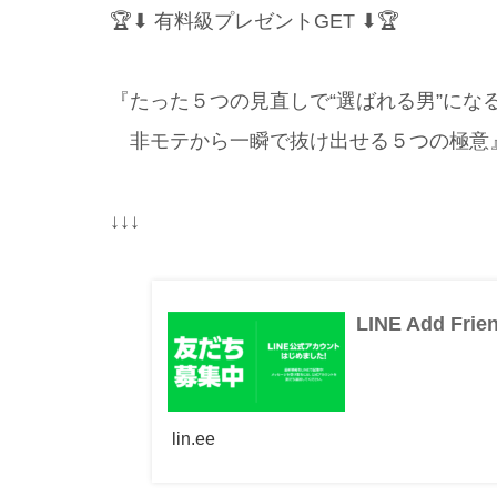
🏆⬇ 有料級プレゼントGET ⬇🏆
『たった５つの見直しで“選ばれる男”にな
非モテから一瞬で抜け出せる５つの極意
↓↓↓
LINE Add Frie
lin.ee