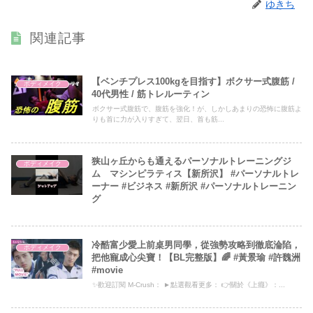
ゆきち
関連記事
【ベンチプレス100kgを目指す】ボクサー式腹筋 /
ボディメイク
40代男性 / 筋トレルーティン
ボクサー式腹筋で、腹筋を強化！が、しかしあまりの恐怖に腹筋よ
りも首に力が入りすぎて、翌日、首も筋...
狭山ヶ丘からも通えるパーソナルトレーニングジ
ボディメイク
ム マシンピラティス【新所沢】 #パーソナルトレ
ーナー #ビジネス #新所沢 #パーソナルトレーニン
グ
冷酷富少愛上前桌男同學，從強勢攻略到徹底淪陷，
ボディメイク
把他寵成心尖寶！【BL完整版】🌈 #黃景瑜 #許魏洲
#movie
✨歡迎訂閱 M-Crush： ►點選觀看更多： 👉關於《上癮》：...