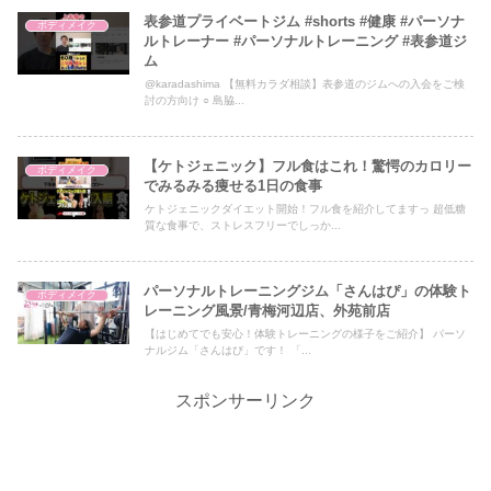
表参道プライベートジム #shorts #健康 #パーソナ
ボディメイク
ルトレーナー #パーソナルトレーニング #表参道ジ
ム
@karadashima 【無料カラダ相談】表参道のジムへの入会をご検
討の方向け ○ 島脇...
【ケトジェニック】フル食はこれ！驚愕のカロリー
ボディメイク
でみるみる痩せる1日の食事
ケトジェニックダイエット開始！フル食を紹介してますっ 超低糖
質な食事で、ストレスフリーでしっか...
パーソナルトレーニングジム「さんはぴ」の体験ト
ボディメイク
レーニング風景/青梅河辺店、外苑前店
【はじめてでも安心！体験トレーニングの様子をご紹介】 パーソ
ナルジム「さんはぴ」です！ 「...
スポンサーリンク