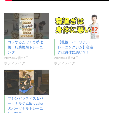
コレするだけ！姿勢改
【札幌 パーソナルト
善、脂肪燃焼トレーニ
レーニングジム】寝過
ング
ぎは身体に悪い？！
2025年2月27日
2023年1月24日
ボディメイク
ボディメイク
マシンピラティス＆パ
ーソナルジムfis.osaka
のパーソナルトレーニ