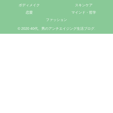
ボディメイク
スキンケア
恋愛
マインド・哲学
ファッション
© 2020 40代、男のアンチエイジング生活ブログ.