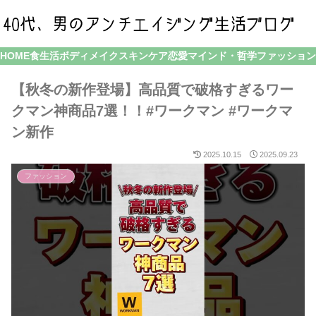
HOME
食生活
ボディメイク
スキンケア
恋愛
マインド・哲学
ファッション
【秋冬の新作登場】高品質で破格すぎるワー
クマン神商品7選！！#ワークマン #ワークマ
ン新作
2025.10.15
2025.09.23
ファッション