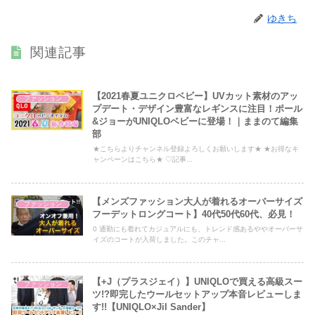
ゆきち
関連記事
【2021春夏ユニクロベビー】UVカット素材のアッ
ファッション
プデート・デザイン豊富なレギンスに注目！ポール
&ジョーがUNIQLOベビーに登場！｜ままのて編集
部
★こちらよりチャンネル登録よろしくお願いします★ ★お得なキ
ャンペーンはこちら★ ♡記事...
【メンズファッション大人が着れるオーバーサイズ
ファッション
フーデットロングコート】40代50代60代、必見！
0 通勤にも着れてカジュアルにも、トレンド感あるややオーバーサ
イズのコートが入荷しました。このチャ...
【+J（プラスジェイ）】UNIQLOで買える高級スー
ファッション
ツ!?即完したウールセットアップ本音レビューしま
す!!【UNIQLO×Jil Sander】