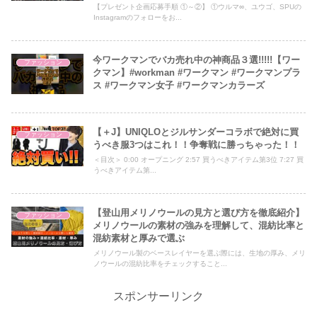
【プレゼント企画応募手順 ①～②】 ①ウルマ∞、ユウゴ、SPUの
Instagramのフォローをお...
今ワークマンでバカ売れ中の神商品３選!!!!!【ワー
ファッション
クマン】#workman #ワークマン #ワークマンプラ
ス #ワークマン女子 #ワークマンカラーズ
【＋J】UNIQLOとジルサンダーコラボで絶対に買
ファッション
うべき服3つはこれ！！争奪戦に勝っちゃった！！
＜目次＞ 0:00 オープニング 2:57 買うべきアイテム第3位 7:27 買
うべきアイテム第...
【登山用メリノウールの見方と選び方を徹底紹介】
ファッション
メリノウールの素材の強みを理解して、混紡比率と
混紡素材と厚みで選ぶ
メリノウール製のベースレイヤーを選ぶ際には、生地の厚み、メリ
ノウールの混紡比率をチェックすること...
スポンサーリンク