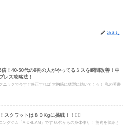
ゆきち
倍！40-50代の9割の人がやってるミスを瞬間改善！中
プレス攻略法！
テクニックで今すぐ修正すれば 大胸筋に猛烈に効いてくる！ 私の著書
スクワットは８０Kgに挑戦！！🏋️‍♀️
ングジム「A-DREAM」です 60代からの身体作り！ 筋肉を収縮さ