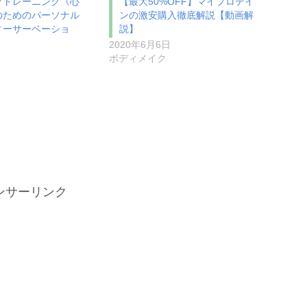
プトレーニング《心
【最大50%OFF】マイプロテイ
のためのパーソナル
ンの激安購入徹底解説【動画解
ィーサーベーショ
説】
2020年6月6日
ボディメイク
ンサーリンク