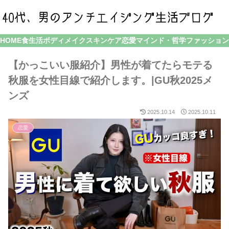
HOME
食生活
ボディメイク
スキンケア
恋愛
マインド・哲学
ファッション
【かっこいい服紹介】男性が着てたらモテる
秋服を女性目線で紹介します。|GU秋2025メ
ンズ
2025.10.14
2025.10.11
恋愛