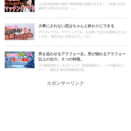
↓公式LINE登録で無料で有料情報を視聴できます！ 「40歳でも20
歳年下と即ホする方法」→ ...
大事にされない恋はちゃんと終わりにできる
恋愛
アラフォーでも、アラフィフでも、心を開いて話せる運命のひとは
います。 魅力がない女性なんて、いま...
男を追わせるアラフォー女。男が惚れるアラフォー
恋愛
以上の女の、６つの特徴。
小川健次個別コンサルティング（初回体験有り） ＜小川健次セミ
ナー＞ 【東京】潜在意識徹底活用...
スポンサーリンク