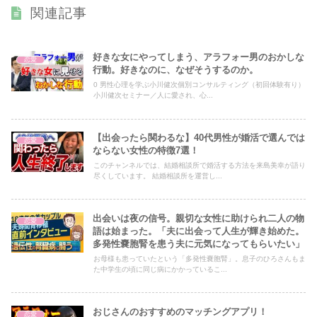
関連記事
好きな女にやってしまう、アラフォー男のおかしな
恋愛
行動。好きなのに、なぜそうするのか。
0 男性心理を学ぶ小川健次個別コンサルティング（初回体験有り）
小川健次セミナー／人に愛され、心...
【出会ったら関わるな】40代男性が婚活で選んでは
恋愛
ならない女性の特徴7選！
このチャンネルでは、結婚相談所で婚活する方法を来島美幸が語り
尽くしています。 結婚相談所を運営し...
出会いは夜の信号。親切な女性に助けられ二人の物
恋愛
語は始まった。「夫に出会って人生が輝き始めた。
多発性嚢胞腎を患う夫に元気になってもらいたい」
お母様も患っていたという「多発性嚢胞腎」。息子のひろさんもま
た中学生の頃に同じ病にかかっているこ...
おじさんのおすすめのマッチングアプリ！
恋愛