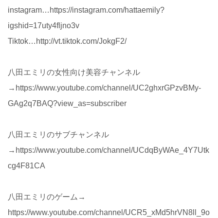
instagram…https://instagram.com/hattaemily?
igshid=17uty4fljno3v
Tiktok…http://vt.tiktok.com/JokgF2/
八田エミリの女性向け美容チャンネル
→https://www.youtube.com/channel/UC2ghxrGPzvBMy-
GAg2q7BAQ?view_as=subscriber
八田エミリのサブチャンネル
→https://www.youtube.com/channel/UCdqByWAe_4Y7Utk
cg4F81CA
八田エミリのゲーム→
https://www.youtube.com/channel/UCR5_xMd5hrVN8ll_9o