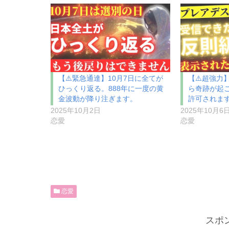
【⚠️緊急通達】10月7日に全てが
【⚠️超強力
ひっくり返る。888年に一度の黄
ら奇跡が起
金波動が降り注ぎます。
許可されま
2025年10月2日
2025年10月6
恋愛
恋愛
恋愛
スポ