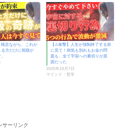
】残念ながら、これか
【⚠️衝撃】人生が強制終了する前
こる方だけに視聴が
に見て！病気も別れもお金の問
す。
題も…全て宇宙への裏切りが原
因だった
日
2025年10月7日
マインド・哲学
ンサーリンク