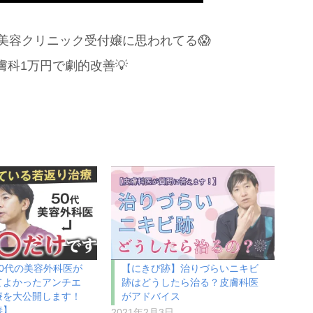
美容クリニック受付嬢に思われてる😱
科1万円で劇的改善💡
0代の美容外科医が
【にきび跡】治りづらいニキビ
てよかったアンチエ
跡はどうしたら治る？皮膚科医
療を大公開します！
がアドバイス
善】
2021年2月3日