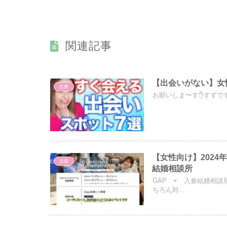
関連記事
【出会いがない】
恋愛
お願いしま〜す✋すずです！
【女性向け】202
恋愛
結婚相談所
GAP × 入倉結婚相
ちろん対...