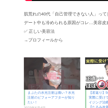
肌荒れの40代「自己管理できない人」って
デート中も冷められる原因がコレ…美容皮膚
✅ 正しい美容法
→プロフィールから
まぶたの水光注射は痛い？水光
【若返り】5
注射のビフォーアフターが知り
実際に受け
たい！
イジング治
【たるみ改
2023年6月4日