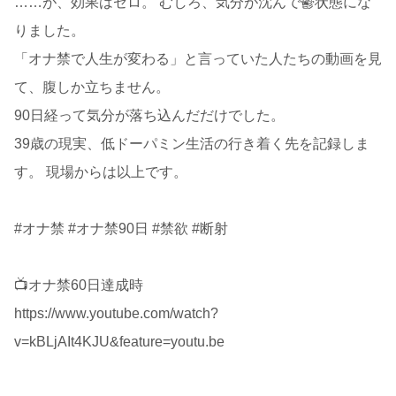
……が、効果はゼロ。 むしろ、気分が沈んで鬱状態にな
りました。
「オナ禁で人生が変わる」と言っていた人たちの動画を見
て、腹しか立ちません。
90日経って気分が落ち込んだだけでした。
39歳の現実、低ドーパミン生活の行き着く先を記録しま
す。 現場からは以上です。
#オナ禁 #オナ禁90日 #禁欲 #断射
📺オナ禁60日達成時
https://www.youtube.com/watch?
v=kBLjAIt4KJU&feature=youtu.be