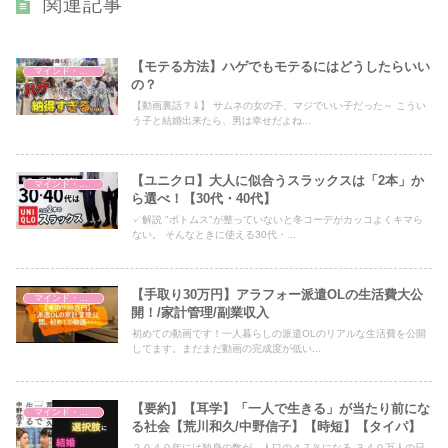
関連記事
【モテる方法】ハゲでもモテるにはどうしたらいい
マインド・哲学
の？
【動画裏話？⇓】 サムネの女の子、マジでいい子だった～ こうい
う子と結婚出来たら、男は幸せだよね...
【ユニクロ】大人に似合うスラックスは「2本」か
マインド・哲学
ら選べ！【30代・40代】
✓解説 "ボトムス"が整っていないと冬コーデがカッコよくキマら
ない。 そんなときに使える30代・...
【手取り30万円】アラフォー派遣OLの生活費大公
マインド・哲学
開！/家計管理/副業収入
初めての動画です！一人暮らしの派遣OLのリアルな生活費を公開
してます。まだまだ動画の完成度が低い...
【要約】【耳学】「一人で生きる」が当たり前にな
マインド・哲学
る社会【荒川和久/中野信子】【時短】【タイパ】
２０４０年には独身の数が、人口の４７％になる ３４０万人の日