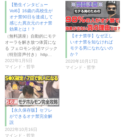
【塾生インタビュー
Vol6】16歳の高校生が
オナ禁90日を達成して
感じた異次元のオナ禁
効果とは！？
【オナ禁学】なぜ正し
（無料講座）自動的にモテ
いオナ禁を知なければ
オーラを解き放つ体質にな
モテる男になれないの
る フェロモン分泌マジック
か？
（特別音声付き） http…
2022年1月5日
2020年10月17日
マインド・哲学
マインド・哲学
【永久保存版】セフレ
ができるオナ禁完全解
説
2022年10月16日
マインド・哲学