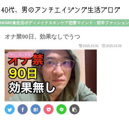
HOME
食生活
ボディメイク
スキンケア
恋愛
マインド・哲学
ファッション
オナ禁90日、効果なしでうつ
2025.10.31
2025.10.20
マインド・哲学