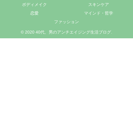
ボディメイク
スキンケア
恋愛
マインド・哲学
ファッション
© 2020 40代、男のアンチエイジング生活ブログ.