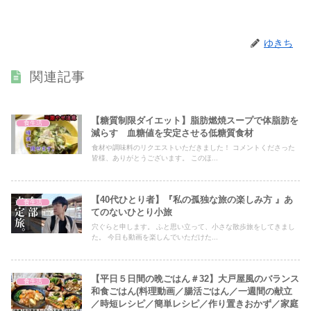
ゆきち
関連記事
【糖質制限ダイエット】脂肪燃焼スープで体脂肪を
食生活
減らす 血糖値を安定させる低糖質食材
食材や調味料のリクエストいただきました！ コメントくださった
皆様、ありがとうございます。 このほ...
【40代ひとり者】『私の孤独な旅の楽しみ方 』あ
食生活
てのないひとり小旅
穴ぐらと申します。 ふと思い立って、小さな散歩旅をしてきまし
た。 今日も動画を楽しんでいただけた...
【平日５日間の晩ごはん＃32】大戸屋風のバランス
食生活
和食ごはん(料理動画／腸活ごはん／一週間の献立
／時短レシピ／簡単レシピ／作り置きおかず／家庭