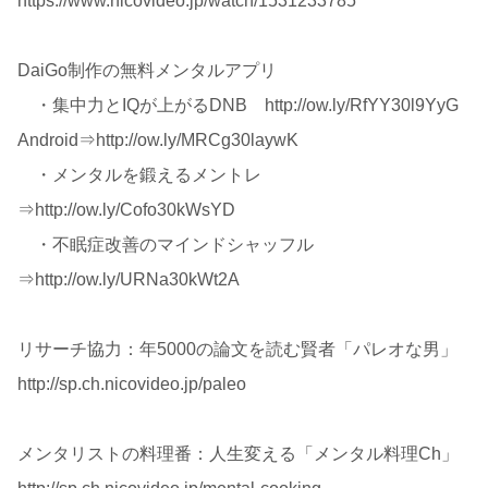
https://www.nicovideo.jp/watch/1531233785
DaiGo制作の無料メンタルアプリ
・集中力とIQが上がるDNB http://ow.ly/RfYY30l9YyG
Android⇒http://ow.ly/MRCg30laywK
・メンタルを鍛えるメントレ
⇒http://ow.ly/Cofo30kWsYD
・不眠症改善のマインドシャッフル
⇒http://ow.ly/URNa30kWt2A
リサーチ協力：年5000の論文を読む賢者「パレオな男」
http://sp.ch.nicovideo.jp/paleo
メンタリストの料理番：人生変える「メンタル料理Ch」