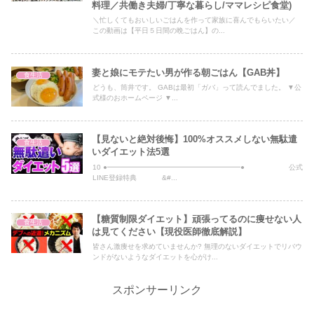
料理／共働き夫婦/丁寧な暮らし/ママレシピ食堂)
＼忙しくてもおいしいごはんを作って家族に喜んでもらいたい／
この動画は【平日５日間の晩ごはん】の...
妻と娘にモテたい男が作る朝ごはん【GAB丼】
食生活
どうも、筒井です。 GABは最初「ガバ」って読んでました。 ▼公
式様のおホームページ ▼...
【見ないと絶対後悔】100%オススメしない無駄遣
食生活
いダイエット法5選
10 ●━━━━━━━━━━━━━━━━━━━● 公式
LINE登録特典 &#...
【糖質制限ダイエット】頑張ってるのに痩せない人
食生活
は見てください【現役医師徹底解説】
皆さん激痩せを求めていませんか? 無理のないダイエットでリバウ
ンドがないようなダイエットを心がけ...
スポンサーリンク