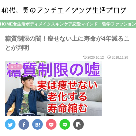
HOME
食生活
ボディメイク
スキンケア
恋愛
マインド・哲学
ファッション
糖質制限の闇！痩せない上に寿命が4年減るこ
とが判明
2020.10.12
2018.11.28
食生活