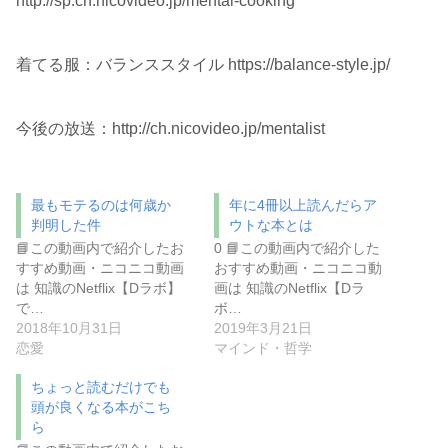
http://sp.ch.nicovideo.jp/mental-cooking
着てる服：バランススタイル https://balance-style.jp/
今後の放送：http://ch.nicovideo.jp/mentalist
最もモテるのは何歳か
年に4冊以上読んだらア
判明した件
ウトな本とは
📘この動画内で紹介したお
0 📘この動画内で紹介した
すすめ動画・ニコニコ動画
おすすめ動画・ニコニコ動
は 知識のNetflix【Dラボ】
画は 知識のNetflix【Dラ
で…
ボ…
2018年10月31日
2019年3月21日
恋愛
マインド・哲学
ちょっと読むだけでも
頭が良くなる本がこち
ら