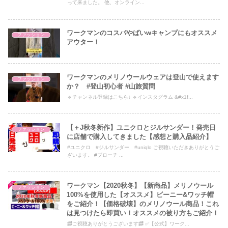
って来ました。 他、オンライン...
ワークマンのコスパやばいwキャンプにもオススメ
ファッション
アウター！
ワークマンのメリノウールウェアは登山で使えます
ファッション
か？ #登山初心者 #山旅質問
🔹チャンネル登録はこちら↓ 🔹インスタグラム &#x1f...
【＋J秋冬新作】ユニクロとジルサンダー！発売日
ファッション
に店舗で購入してきました【感想と購入品紹介】
#ユニクロ #ジルサンダー #uniqlo ご視聴いただきありがとうご
ざいます。 #ブローチ ...
ワークマン【2020秋冬】【新商品】メリノウール
ファッション
100%を使用した【オススメ】ビーニー&ワッチ帽
をご紹介！【価格破壊】のメリノウール商品！これ
は見つけたら即買い！オススメの被り方もご紹介！
🥓ご視聴ありがとうございます🥓 ✅【公式】ワーク...