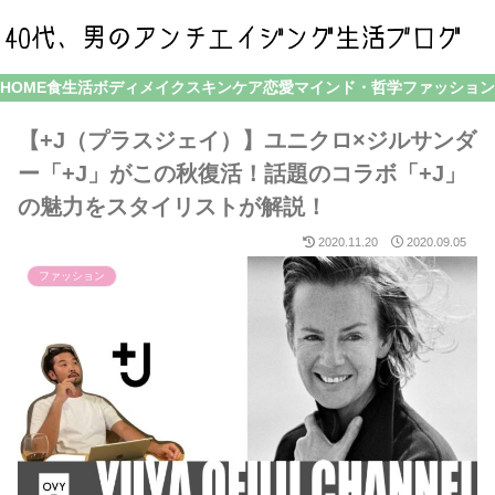
HOME
食生活
ボディメイク
スキンケア
恋愛
マインド・哲学
ファッション
【+J（プラスジェイ）】ユニクロ×ジルサンダ
ー「+J」がこの秋復活！話題のコラボ「+J」
の魅力をスタイリストが解説！
2020.11.20
2020.09.05
ファッション