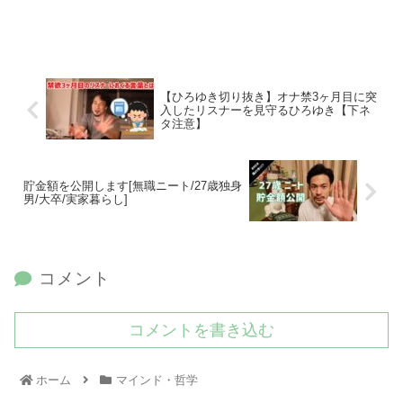
【ひろゆき切り抜き】オナ禁3ヶ月目に突
入したリスナーを見守るひろゆき【下ネ
タ注意】
貯金額を公開します[無職ニート/27歳独身
男/大卒/実家暮らし]
コメント
コメントを書き込む
ホーム
マインド・哲学