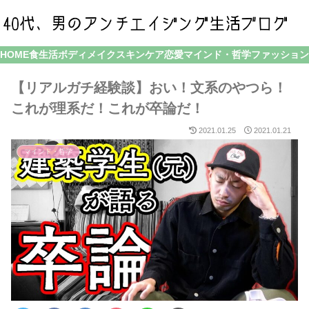
HOME
食生活
ボディメイク
スキンケア
恋愛
マインド・哲学
ファッション
【リアルガチ経験談】おい！文系のやつら！
これが理系だ！これが卒論だ！
2021.01.25
2021.01.21
マインド・哲学