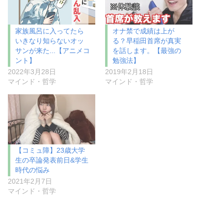
家族風呂に入ってたら
オナ禁で成績は上が
いきなり知らないオッ
る？早稲田首席が真実
サンが来た...【アニメコ
を話します。【最強の
ント】
勉強法】
2022年3月28日
2019年2月18日
マインド・哲学
マインド・哲学
【コミュ障】23歳大学
生の卒論発表前日&学生
時代の悩み
2021年2月7日
マインド・哲学