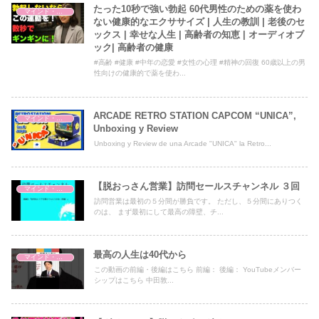
たった10秒で強い勃起 60代男性のための薬を使わ
マインド・哲学
ない健康的なエクササイズ | 人生の教訓 | 老後のセ
ックス | 幸せな人生 | 高齢者の知恵 | オーディオブ
ック| 高齢者の健康
#高齢 #健康 #中年の恋愛 #女性の心理 #精神の回復 60歳以上の男
性向けの健康的で薬を使わ...
ARCADE RETRO STATION CAPCOM “UNICA”,
マインド・哲学
Unboxing y Review
Unboxing y Review de una Arcade "UNICA" la Retro...
【脱おっさん営業】訪問セールスチャンネル ３回
マインド・哲学
訪問営業は最初の５分間が勝負です。 ただし、５分間にありつく
のは、 まず最初にして最高の障壁、チ...
最高の人生は40代から
マインド・哲学
この動画の前編・後編はこちら 前編： 後編： YouTubeメンバー
シップはこちら 中田敦...