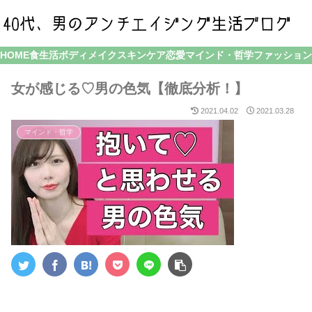
HOME
食生活
ボディメイク
スキンケア
恋愛
マインド・哲学
ファッション
女が感じる♡男の色気【徹底分析！】
2021.04.02
2021.03.28
マインド・哲学