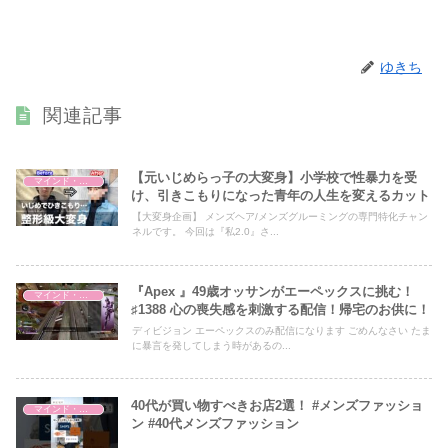
ゆきち
関連記事
【元いじめらっ子の大変身】小学校で性暴力を受
マインド・哲学
け、引きこもりになった青年の人生を変えるカット
【大変身企画】 メンズヘア/メンズグルーミングの専門特化チャン
ネルです。 今回は『私2.0』さ...
『Apex 』49歳オッサンがエーペックスに挑む！
マインド・哲学
♯1388 心の喪失感を刺激する配信！帰宅のお供に！
ディビジョン エーペックスのみ配信になります ごめんなさい たま
に暴言を発してしまう時があるの...
40代が買い物すべきお店2選！ #メンズファッショ
マインド・哲学
ン #40代メンズファッション