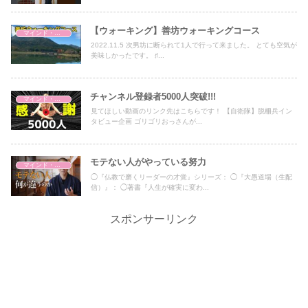
【ウォーキング】善坊ウォーキングコース
マインド・哲学
2022.11.5 次男坊に断られて1人で行って来ました。 とても空気が
美味しかったです。 ♯...
チャンネル登録者5000人突破!!!
マインド・哲学
見てほしい動画のリンク先はこちらです！ 【自衛隊】脱柵兵イン
タビュー企画 ゴリゴリおっさんが...
モテない人がやっている努力
マインド・哲学
◯『仏教で磨くリーダーの才覚』シリーズ： ◯『大愚道場（生配
信）』： ◯著書『人生が確実に変わ...
スポンサーリンク