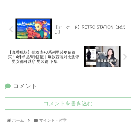
【アーケード】RETRO STATION【お試
し】
【真香现场】优衣库+J系列男装更值得
买！4件单品8种搭配｜爆款西装对比测评
｜男女都可以穿 男装篇 下集
コメント
コメントを書き込む
ホーム
マインド・哲学