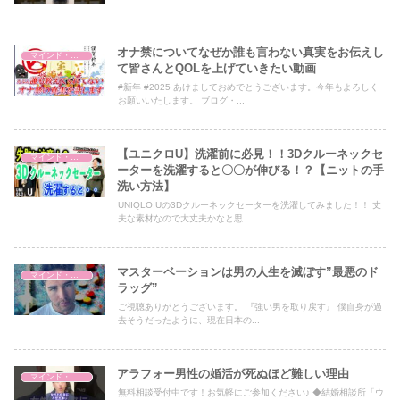
オナ禁についてなぜか誰も言わない真実をお伝えし
マインド・哲学
て皆さんとQOLを上げていきたい動画
#新年 #2025 あけましておめでとうございます。今年もよろしく
お願いいたします。 ブログ・...
【ユニクロU】洗濯前に必見！！3Dクルーネックセ
マインド・哲学
ーターを洗濯すると〇〇が伸びる！？【ニットの手
洗い方法】
UNIQLO Uの3Dクルーネックセーターを洗濯してみました！！ 丈
夫な素材なので大丈夫かなと思...
マスターベーションは男の人生を滅ぼす”最悪のド
マインド・哲学
ラッグ”
ご視聴ありがとうございます。 『強い男を取り戻す』 僕自身が過
去そうだったように、現在日本の...
アラフォー男性の婚活が死ぬほど難しい理由
マインド・哲学
無料相談受付中です！お気軽にご参加ください♪ ◆結婚相談所「ウ