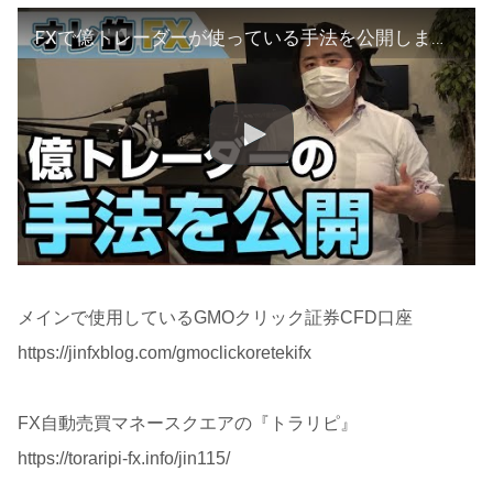
FXで億トレーダーが使っている手法を公開します！（IG証券ノックアウト・オプション）
メインで使用しているGMOクリック証券CFD口座
https://jinfxblog.com/gmoclickoretekifx
FX自動売買マネースクエアの『トラリピ』
https://toraripi-fx.info/jin115/