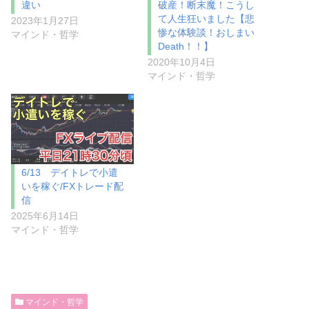
違い
破産！断末魔！こうし
て人生狂いました【悲
2023年1月27日
惨な体験談！おしまい
マインド・哲学
Death！！】
2020年10月4日
マインド・哲学
6/13 デイトレで小遣
いを稼ぐ/FXトレード配
信
2025年6月14日
マインド・哲学
マインド・哲学