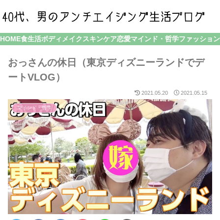
HOME
食生活
ボディメイク
スキンケア
恋愛
マインド・哲学
ファッション
おっさんの休日（東京ディズニーランドでデ
ートVLOG）
2021.05.20
2021.05.15
マインド・哲学