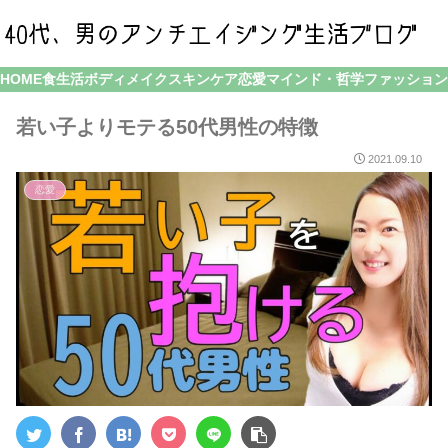
HOME
食生活
ボディメイク
スキンケア
恋愛
マインド・哲学
ファッション
若い子よりモテる50代男性の特徴
2021.09.10
恋愛