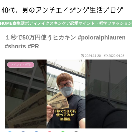
HOME
食生活
ボディメイク
スキンケア
恋愛
マインド・哲学
ファッション
１秒で50万円使うヒカキン #poloralphlauren
#shorts #PR
2024.11.20
2022.04.28
マインド・哲学