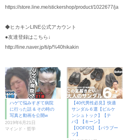
https://store.line.me/stickershop/product/1022677/ja
◆ヒカキンLINE公式アカウント
●友達登録はこちら↓
http://line.naver.jp/ti/p/%40hikakin
ハゲて悩みすぎて病院
【40代男性必見】快適
に行った話 & その時の
サンダル６選【ビルケ
写真と動画を公開w
ンシュトック】【テ
バ】【キーン】
2019年6月21日
【OOFOS】【パラブー
マインド・哲学
ツ】