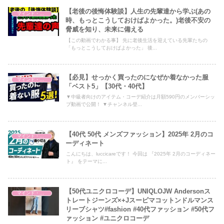
【老後の後悔体験談】人生の先輩達から学ぶ(あの
マインド・哲学
時、もっとこうしておけばよかった。)老後不安の
脅威を知り、未来に備える
【この動画でわかる事】 先に老後生活を迎えている先輩たちの
「もっとこうしておけばよかった」 後...
【必見】せっかく買ったのになぜか着なかった服
マインド・哲学
「ベスト5」【30代・40代】
▼中級者向けのアイテム・コーデ紹介は月額590円のメンバーシッ
プ動画で公開！ ▼チャンネル登...
【40代 50代 メンズファッション】2025年 2月のコ
マインド・哲学
ーディネート
こんにちは、luccicareです！ 今回は 『2025年 2月のコーディネー
ト』 をテーマに...
【50代ユニクロコーデ】UNIQLOJW Andersonス
マインド・哲学
トレートジーンズ×+Jスーピマコットンドルマンス
リーブシャツ#fashion #40代ファッション #50代フ
ァッション #ユニクロコーデ