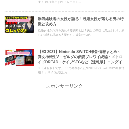
す！ 1971年生まれ トレーニン...
浮気経験者の女性が語る！既婚女性が落ちる男の特
マインド・哲学
徴と攻め方
既婚女性が浮気を決意する瞬間とは？夫との関係に満たされず、新
しい刺激を求める人妻たち。彼女たちが...
【E3 2021】Nintendo SWITCH最新情報まとめ～
マインド・哲学
真女神転生V・ゼルダの伝説ブレワイ続編・メトロ
イドDREAD・ケイブSTGなど【速報版】ニンダイ
※【速報版】です。 E3で発表されたNINTENDO SWITCHの最新情
報！ ホリメロが気にな...
スポンサーリンク