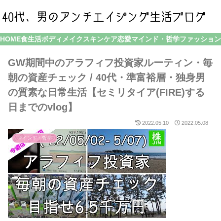
HOME
食生活
ボディメイク
スキンケア
恋愛
マインド・哲学
ファッション
GW期間中のアラフィフ投資家ルーティン・毎
朝の資産チェック / 40代・準富裕層・独身男
の質素な日常生活【セミリタイア(FIRE)する
日までのvlog】
2022.05.10
2022.05.08
マインド・哲学