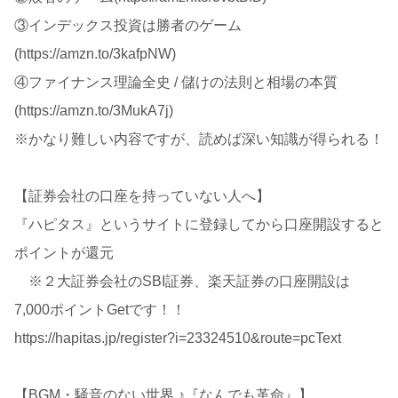
③インデックス投資は勝者のゲーム
(https://amzn.to/3kafpNW)
④ファイナンス理論全史 / 儲けの法則と相場の本質
(https://amzn.to/3MukA7j)
※かなり難しい内容ですが、読めば深い知識が得られる！
【証券会社の口座を持っていない人へ】
『ハピタス』というサイトに登録してから口座開設すると
ポイントが還元
※２大証券会社のSBI証券、楽天証券の口座開設は
7,000ポイントGetです！！
https://hapitas.jp/register?i=23324510&route=pcText
【BGM・騒音のない世界 ♪『なんでも革命』】