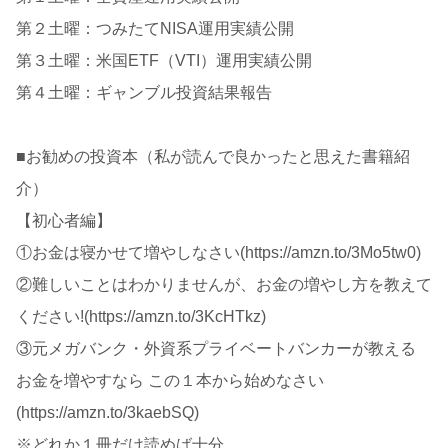
第２土曜：つみたてNISA運用実績公開
第３土曜：米国ETF（VTI）運用実績公開
第４土曜：ギャンブル投資結果報告
■お勧めの投資本（私が読んで良かったと思えた書籍紹
介）
【初心者編】
①お金は寝かせて増やしなさい(https://amzn.to/3Mo5tw0)
②難しいことはわかりませんが、お金の増やし方を教えて
ください!(https://amzn.to/3KcHTkz)
③元メガバンク・外資系プライベートバンカーが教える
お金を増やすなら この１本から始めなさい
(https://amzn.to/3kaebSQ)
※どれか１冊だけ読めば十分