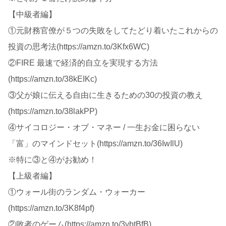
【中級者編】
①元財務官僚が５つの失敗をしてたどり着いたこれからの
投資の思考法(https://amzn.to/3Kfx6WC)
②FIRE 最速で経済的自立を実現する方法
(https://amzn.to/38kEIKc)
③父が娘に伝える自由に生きるための30の投資の教え
(https://amzn.to/38lakPP)
④サイコロジー・オブ・マネー / 一生お金に困らない
「富」のマインドセット(https://amzn.to/36IwIlU)
※特に③と④がお勧め！
【上級者編】
①ウォール街のランダム・ウォーカー
(https://amzn.to/3K8f4pf)
②敗者のゲーム(https://amzn.to/3vbtBfB)