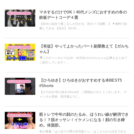
マネするだけでOK！40代メンズにおすすめの冬の
マインド・哲学
鉄板デートコーデ４選
【自分に似合う着こなしが分かる「顔タイプ診断」】 ▼無料で診
断してみる 【目次】 00:00...
【有益】やってよかったパート副業教えて【ガルち
マインド・哲学
ゃん】
🎥このチャンネルでは30・40代向けのガルちゃん記事をまとめて
ご紹介しています！...
【ひろゆき】ひろゆきがおすすめする本BEST5
マインド・哲学
#Shorts
【ひろゆき/切り抜き/Shorts】 ご視聴ありがとうございます。 チ
ャンネル登録・高評価よろし...
筋トレで中年の顔のたるみ、ほうれい線が解消でき
マインド・哲学
る！？脱オッサン！イケメンになる！顔の引き締
め。体脂肪。
私の著書「はじめての男の自宅筋トレ」はこちらから注文できま