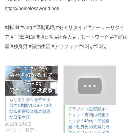
https://noiselessworld.net/
#株JIN #vlog #早期退職 #セミリタイア #アーリーリタイ
ア #FIRE #1週間 #日常 #社会人 #リモートワーク #準富裕
層 #独身男 #節約生活 #アラフィフ #40代 #50代
もうすぐ会社を辞める
男の1週間VLOG / 40代
アラフィフ投資家ルー
準富裕層投資家の質素
ティン・毎朝の資産チ
な日常生活
ェック / 40代・準富裕
2022年3月6日
層・独身男の質素な日
マインド・哲学
常生活【セミリタイア