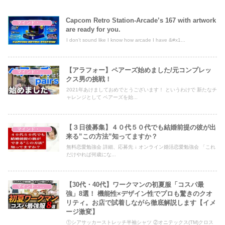
Capcom Retro Station-Arcade’s 167 with artwork
マインド・哲学
are ready for you.
I don’t sound like I know how arcade I have &#x1...
【アラフォー】ペアーズ始めました/元コンプレッ
マインド・哲学
クス男の挑戦！
2021年あけましておめでとうございます！ というわけで 新たなチ
ャレンジとして ペアーズを始...
【３日後募集】４０代５０代でも結婚前提の彼が出
マインド・哲学
来る”この方法”知ってますか？
無料恋愛勉強会 詳細、応募先 ↓ オンライン婚活恋愛勉強会 「これ
だけやれば何歳にな...
【30代・40代】ワークマンの初夏服「コスパ最
マインド・哲学
強」8選！ 機能性×デザイン性でプロも驚きのクオ
リティ。お店で試着しながら徹底解説します【イメ
ージ激変】
①シアサッカーストレッチ半袖シャツ ②オニテックス(TM)クロス