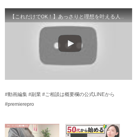
【これだけでOK！】あっさりと理想を叶える人の特徴♡【起業・副業・女性限定動画編集スクール】
#動画編集 #副業 #ご相談は概要欄の公式LINEから
#premierepro