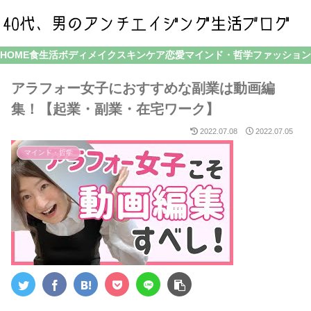
HOME
食生活
ボディメイク
スキンケア
恋愛
マインド・哲学
ファッション
アラフォー女子におすすめな副業は動画編
集！【起業・副業・在宅ワーク】
2022.07.08
2022.07.05
マインド・哲学