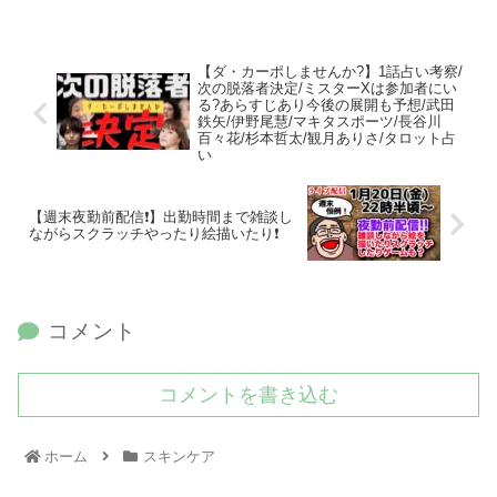
【ダ・カーポしませんか?】1話占い考察/
次の脱落者決定/ミスターXは参加者にい
る?あらすじあり今後の展開も予想/武田
鉄矢/伊野尾慧/マキタスポーツ/長谷川
百々花/杉本哲太/観月ありさ/タロット占
い
【週末夜勤前配信❗️】出勤時間まで雑談し
ながらスクラッチやったり絵描いたり❗️
コメント
コメントを書き込む
ホーム
スキンケア