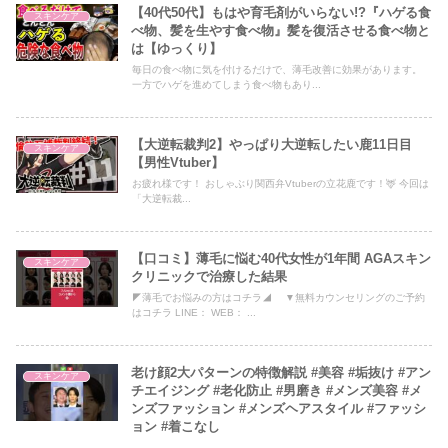
【40代50代】もはや育毛剤がいらない!?『ハゲる食
スキンケア
べ物、髪を生やす食べ物』髪を復活させる食べ物と
は【ゆっくり】
毎日の食べ物に気を付けるだけで、薄毛改善に効果があります。
一方でハゲを進めてしまう食べ物もあり...
【大逆転裁判2】やっぱり大逆転したい鹿11日目
スキンケア
【男性Vtuber】
お疲れ様です！ おしゃぶり関西弁Vtuberの立花鹿です！🦌 今回は
「大逆転裁...
【口コミ】薄毛に悩む40代女性が1年間 AGAスキン
スキンケア
クリニックで治療した結果
◤薄毛でお悩みの方はコチラ◢ ▼無料カウンセリングのご予約
はコチラ LINE： WEB： ...
老け顔2大パターンの特徴解説 #美容 #垢抜け #アン
スキンケア
チエイジング #老化防止 #男磨き #メンズ美容 #メ
ンズファッション #メンズヘアスタイル #ファッシ
ョン #着こなし