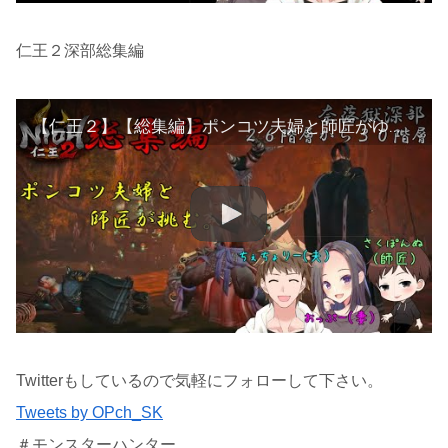
仁王２深部総集編
【仁王２】【総集編】ポンコツ夫婦と師匠がゆく奈落獄深部２６階～３０階【NIOH2】
Twitterもしているので気軽にフォローして下さい。
Tweets by OPch_SK
＃モンスターハンター