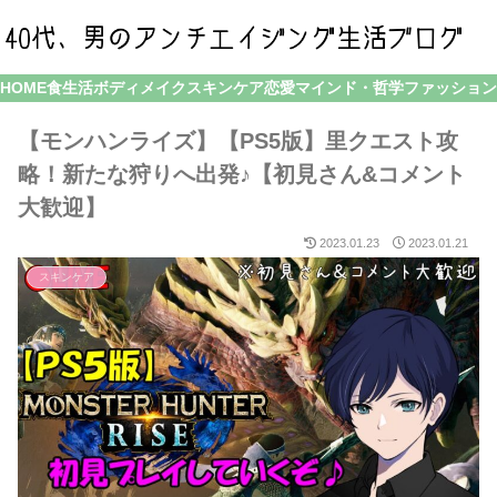
HOME
食生活
ボディメイク
スキンケア
恋愛
マインド・哲学
ファッション
【モンハンライズ】【PS5版】里クエスト攻
略！新たな狩りへ出発♪【初見さん&コメント
大歓迎】
2023.01.23
2023.01.21
スキンケア