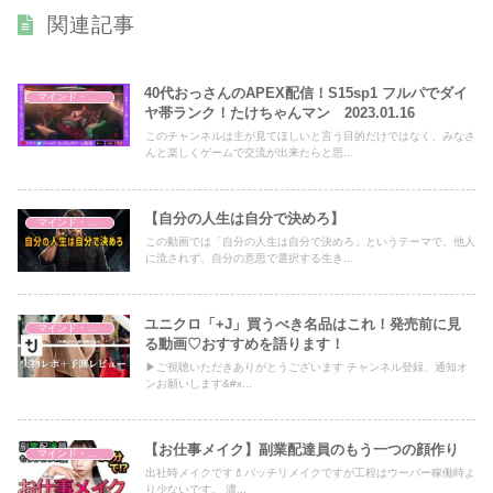
関連記事
40代おっさんのAPEX配信！S15sp1 フルパでダイ
マインド・哲学
ヤ帯ランク！たけちゃんマン 2023.01.16
このチャンネルは主が見てほしいと言う目的だけではなく、みなさ
んと楽しくゲームで交流が出来たらと思...
【自分の人生は自分で決めろ】
マインド・哲学
この動画では「自分の人生は自分で決めろ」というテーマで、他人
に流されず、自分の意思で選択する生き...
ユニクロ「+J」買うべき名品はこれ！発売前に見
マインド・哲学
る動画♡おすすめを語ります！
▶︎ご視聴いただきありがとうございます チャンネル登録、通知オ
ンお願いします&#x...
【お仕事メイク】副業配達員のもう一つの顔作り
マインド・哲学
出社時メイクです💄バッチリメイクですが工程はウーバー稼働時よ
り少ないです。 濃...