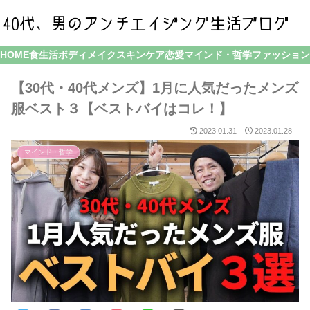
HOME
食生活
ボディメイク
スキンケア
恋愛
マインド・哲学
ファッション
【30代・40代メンズ】1月に人気だったメンズ
服ベスト３【ベストバイはコレ！】
2023.01.31
2023.01.28
マインド・哲学