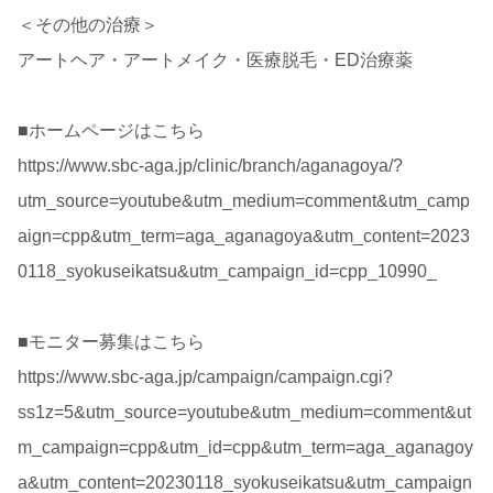
＜その他の治療＞
アートヘア・アートメイク・医療脱毛・ED治療薬
■ホームページはこちら
https://www.sbc-aga.jp/clinic/branch/aganagoya/?
utm_source=youtube&utm_medium=comment&utm_camp
aign=cpp&utm_term=aga_aganagoya&utm_content=2023
0118_syokuseikatsu&utm_campaign_id=cpp_10990_
■モニター募集はこちら
https://www.sbc-aga.jp/campaign/campaign.cgi?
ss1z=5&utm_source=youtube&utm_medium=comment&ut
m_campaign=cpp&utm_id=cpp&utm_term=aga_aganagoy
a&utm_content=20230118_syokuseikatsu&utm_campaign