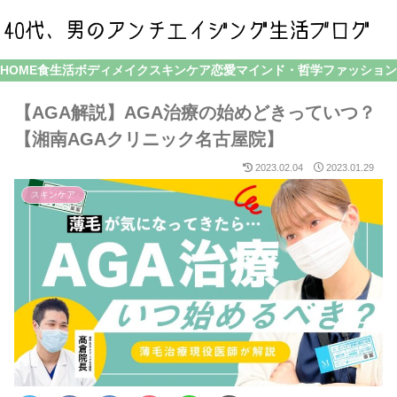
HOME
食生活
ボディメイク
スキンケア
恋愛
マインド・哲学
ファッション
【AGA解説】AGA治療の始めどきっていつ？
【湘南AGAクリニック名古屋院】
2023.02.04
2023.01.29
スキンケア