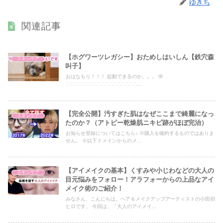
ゆきち
関連記事
【ホグワーツレガシー】おためしはいしん【鉄穴森
スキンケア
叫子】
おはなもり！！！ 起動できるのか。。。 🌸
∵∴∵∴∵∴∵∴∵∴∵∴∵∴∵∴∵∴...
【完全公開】汚すぎた肌はなぜここまで綺麗になっ
スキンケア
たのか？（アトピー乾燥肌ニキビ跡がほぼ完治）
お知らせ登録についてはこちら↓ ※購入を確約するものではありま
せん。 ※以下ドメインからのメ...
【アイメイクの基本】くすみや小じわなどの大人の
スキンケア
目元悩みをフォロー！アラフォーからの上品なアイ
メイク術のご紹介！
みなさん、こんにちは。ヘア＆メイクアップアーティストの小田切
ヒロです。 今回は、「大人のアイメイ...