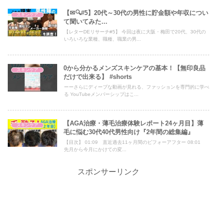
【✉🔍#5】20代～30代の男性に貯金額や年収につい
スキンケア
て聞いてみた…
【レターDEリサーチ#5】 今回は夜に大阪・梅田で20代、30代の
いろいろな業種、職種、職業の男...
0から分かるメンズスキンケアの基本！【無印良品
スキンケア
だけで出来る】 #shorts
ーーさらにディープな動画が見れる、ファッションを専門的に学べ
る YouTubeメンバーシップはこ...
【AGA治療・薄毛治療体験レポート24ヶ月目】薄
スキンケア
毛に悩む30代40代男性向け『2年間の総集編』
【目次】 01:09 直近過去11ヶ月間のビフォーアフター 08:01
先月から今月にかけての変...
スポンサーリンク