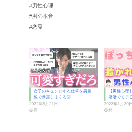
#男性心理
#男の本音
#恋愛
女子のキュンとする仕草を男目
【男性心理
線で暴露しまくる回
婚活でモテ
2022年8月21日
2023年1月30
恋愛
恋愛