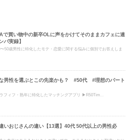
RAで買い物中の新卒OLに声をかけてそのままカフェに連
ンパ実録】
0〜50歳男性に特化したモテ・恋愛に関する悩みに個別でお答えしま
な男性を選ぶとこの先楽かも？ #50代 #理想のパート
ラフィフ・熟年に特化したマッチングアプリ ▶R50Tim...
いおじさんの違い【13選】40代 50代以上の男性必