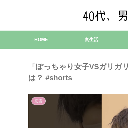
HOME
食生活
「ぽっちゃり女子VSガリガ
は？ #shorts
恋愛