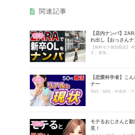
関連記事
【店内ナンパ】ZA
恋愛
れ出し【おっさんナ
【無料モテ個別面談】 4
す。参加...
【恋愛科学者】こん
恋愛
ナー
50代・60代・中高年・ア
モテるおじさんと勘違
恋愛
見！