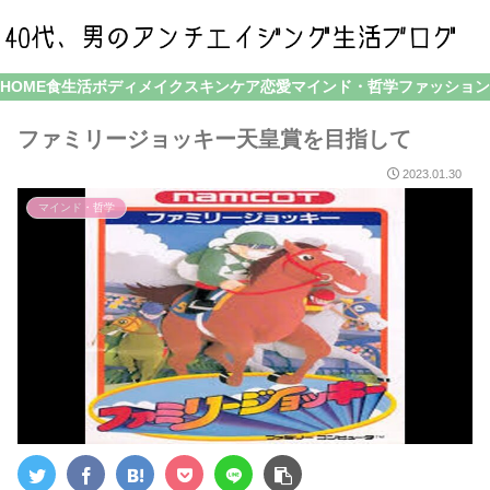
HOME
食生活
ボディメイク
スキンケア
恋愛
マインド・哲学
ファッション
ファミリージョッキー天皇賞を目指して
2023.01.30
マインド・哲学