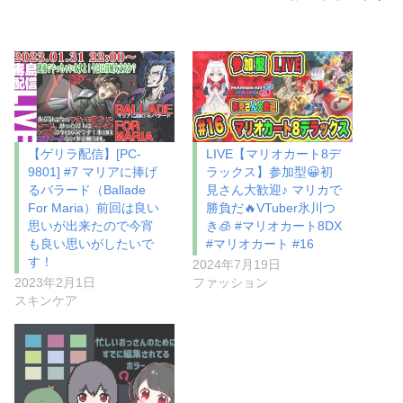
【ゲリラ配信】[PC-
LIVE【マリオカート8デ
9801] #7 マリアに捧げ
ラックス】参加型😀初
るバラード（Ballade
見さん大歓迎♪ マリカで
For Maria）前回は良い
勝負だ🔥VTuber氷川つ
思いが出来たので今宵
き🧊 #マリオカート8DX
も良い思いがしたいで
#マリオカート #16
す！
2024年7月19日
2023年2月1日
ファッション
スキンケア