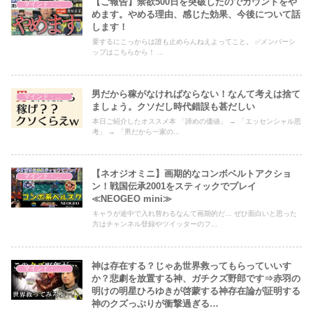
【ご報告】禁欲500日を突破したのでカウントをや
マインド・哲学
めます。やめる理由、感じた効果、今後について話
します！
要するにこっからは誰も止めらんねえよってこと。 ✅メンバーシ
ップはこちらから！ ...
男だから稼がなければならない！なんて考えは捨て
マインド・哲学
ましょう。クソだし時代錯誤も甚だしい
本日ご紹介したオススメ本 「諦めの価値」 → 「エッセンシャル思
考」 → 「男だから一家の...
【ネオジオミニ】画期的なコンボベルトアクショ
マインド・哲学
ン！戦国伝承2001をスティックでプレイ
≪NEOGEO mini≫
キャラが途中で入れ替わるなんて画期的だ… ぜひ面白いと思った
方はチャンネル登録やツイッターのフ...
神は存在する？じゃあ世界救ってもらっていいす
マインド・哲学
か？悲劇を放置する神、ガチクズ野郎です⇒赤羽の
明けの明星ひろゆきが啓蒙する神存在論が証明する
神のクズっぷりが衝撃過ぎる…