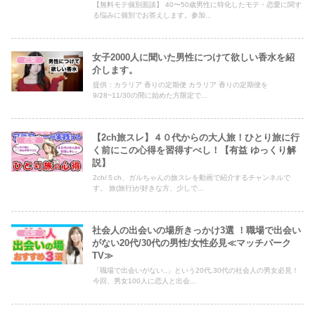
【無料モテ個別面談】 40〜50歳男性に特化したモテ・恋愛に関す
る悩みに個別でお答えします。参加...
女子2000人に聞いた男性につけて欲しい香水を紹
恋愛
介します。
提供：カラリア 香りの定期便 カラリア 香りの定期便を
9/28~11/30の間に始めた方限定で...
【2ch旅スレ】４０代からの大人旅！ひとり旅に行
恋愛
く前にこの心得を習得すべし！【有益 ゆっくり解
説】
2ch/５ch、ガルちゃんの旅スレを動画で紹介するチャンネルで
す。 旅(旅行)が好きな方、少しで...
社会人の出会いの場所きっかけ3選 ！職場で出会い
恋愛
がない20代/30代の男性/女性必見≪マッチパーク
TV≫
「職場で出会いがない..」という20代,30代の社会人の男女必見！
今回、男女100人に恋人と出会...