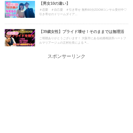
【男女10の違い】
恋愛
＃恋愛 ＃自己愛 ＃引き寄せ 無料60分ZOOMコンサル受付中♡
引き寄せのドリームダイア...
【39歳女性】プライド壊せ！そのままでは無理活
恋愛
ご視聴ありがとうございます！ 大阪市にある結婚相談所ハートフ
ルマリアージュの正村社長による ❝...
スポンサーリンク