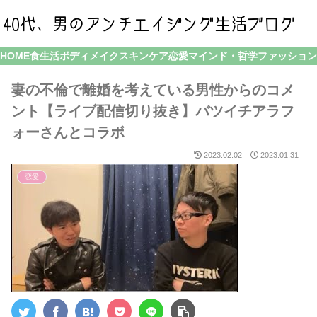
HOME
食生活
ボディメイク
スキンケア
恋愛
マインド・哲学
ファッション
妻の不倫で離婚を考えている男性からのコメ
ント【ライブ配信切り抜き】バツイチアラフ
ォーさんとコラボ
2023.02.02
2023.01.31
恋愛