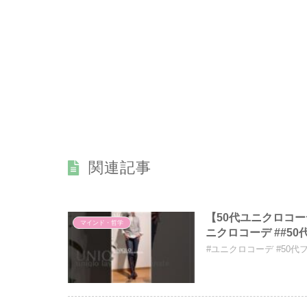
関連記事
【50代ユニクロコ
マインド・哲学
ニクロコーデ ##50
#ユニクロコーデ #50代フ