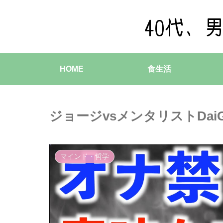
HOME
食生活
ジョージvsメンタリストDai
マインド・哲学