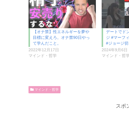
【オナ禁】性エネルギーを夢や
デートでド
目標に変えろ。オナ禁90日やっ
ジ #マーフ
て学んだこと。
#ジョージ切
2022年12月17日
2024年9月6日
マインド・哲学
マインド・哲
マインド・哲学
スポ