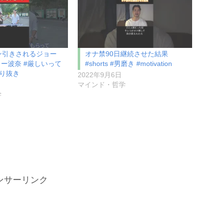
ン引きされるジョー
オナ禁90日継続させた結果
ィー波奈 #厳しいって
#shorts #男磨き #motivation
り抜き
2022年9月6日
マインド・哲学
学
ンサーリンク