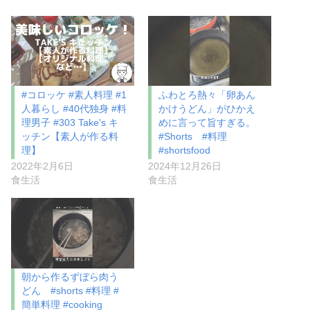
#コロッケ #素人料理 #1
ふわとろ熱々「卵あん
人暮らし #40代独身 #料
かけうどん」がひかえ
理男子 #303 Take's キ
めに言って旨すぎる。
ッチン【素人が作る料
#Shorts #料理
理】
#shortsfood
2022年2月6日
2024年12月26日
食生活
食生活
朝から作るずぼら肉う
どん #shorts #料理 #
簡単料理 #cooking