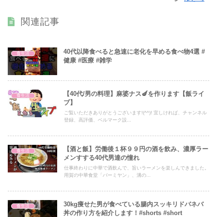
関連記事
40代以降食べると急速に老化を早める食べ物4選 #
食生活
健康 #医療 #雑学
【40代/男の料理】麻婆ナス🍆を作ります【飯ライ
食生活
ブ】
ご覧いただきありがとうございます!(^^)! 宜しければ、チャンネル
登録、高評価、ベルマーク設...
【酒と飯】労働後１杯９９円の酒を飲み、濃厚ラー
食生活
メンすする40代男達の憧れ
仕事終わりに中華で酒飲んで、旨いラーメンを楽しんできました。
用賀の中華食堂「バーミヤン」、溝の...
30kg痩せた男が食べている腸内スッキリドバネバ
食生活
丼の作り方を紹介します！#shorts #short