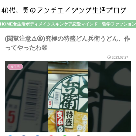
HOME
食生活
ボディメイク
スキンケア
恋愛
マインド・哲学
ファッション
(閲覧注意⚠😫)究極の特盛どん兵衛うどん、作
ってやったわ😫
2023.07.27
食生活