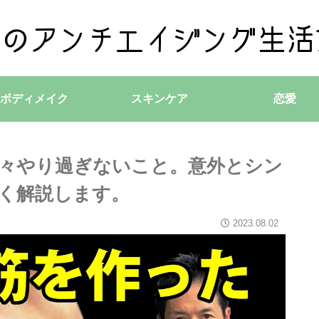
ボディメイク
スキンケア
恋愛
々やり過ぎないこと。意外とシン
く解説します。
2023.08.02