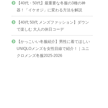
【40代・50代】最重要な冬服の3種の神
器！「イケオジ」に変わる方法を解説
【40代 50代 メンズファッション】ダウン
で楽しむ 大人の休日コーデ
【かっこいい冬服紹介】男性に着てほしい
UNIQLOメンズを女性目線で紹介！｜ユニ
クロメンズ冬服2025-2026