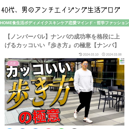
HOME
食生活
ボディメイク
スキンケア
恋愛
マインド・哲学
ファッション
【ノンバーバル】ナンパの成功率を格段に上
げるカッコいい『歩き方』の極意【ナンパ】
2024.03.10
2024.03.08
恋愛