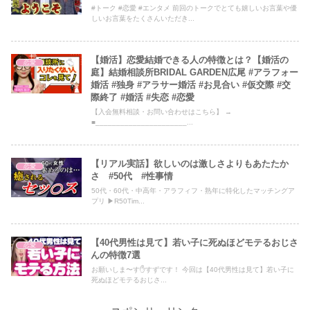
#トーク #恋愛 #エンタメ 前回のトークでとても嬉しいお言葉や優
しいお言葉をたくさんいただき...
【婚活】恋愛結婚できる人の特徴とは？【婚活の
恋愛
庭】結婚相談所BRIDAL GARDEN広尾 #アラフォー
婚活 #独身 #アラサー婚活 #お見合い #仮交際 #交
際終了 #婚活 #失恋 #恋愛
【入会無料相談・お問い合わせはこちら】 →
■______________________...
【リアル実話】欲しいのは激しさよりもあたたか
恋愛
さ #50代 #性事情
50代・60代・中高年・アラフィフ・熟年に特化したマッチングア
プリ ▶R50Tim...
【40代男性は見て】若い子に死ぬほどモテるおじさ
恋愛
んの特徴7選
お願いしま〜す✋すずです！ 今回は【40代男性は見て】若い子に
死ぬほどモテるおじさ...