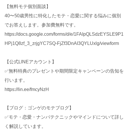
【無料モテ個別面談】
40〜50歳男性に特化したモテ・恋愛に関する悩みに個別
でお答えします。参加費無料です。
https://docs.google.com/forms/d/e/1FAIpQLSdzEYSLE9P1
HPj1Q8zf_3_zrjgYC7SQ-FjZf3DnAI3QYLUxlg/viewform
【公式LINEアカウント】
✅無料特典のプレゼントや期間限定キャンペーンの告知を
行います。
https://lin.ee/fmcyNzH
【ブログ：ゴンゲのモテブログ】
✅モテ・恋愛・ナンパテクニックやマインドについて詳し
く解説しています。