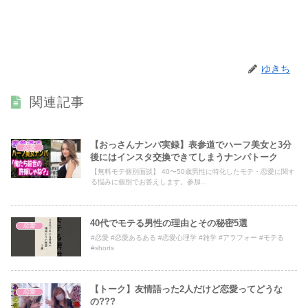
ゆきち
関連記事
【おっさんナンパ実録】表参道でハーフ美女と3分
恋愛
後にはインスタ交換できてしまうナンパトーク
【無料モテ個別面談】 40〜50歳男性に特化したモテ・恋愛に関す
る悩みに個別でお答えします。参加...
40代でモテる男性の理由とその秘密5選
恋愛
#恋愛 #恋愛あるある #恋愛心理学 #雑学 #アラフォー #モテる
#shorts
【トーク】友情語った2人だけど恋愛ってどうな
恋愛
の???