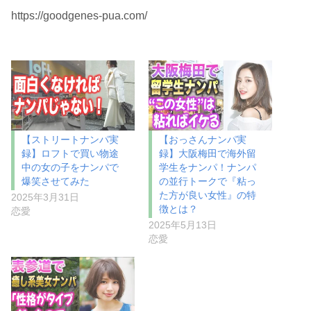
https://goodgenes-pua.com/
【ストリートナンパ実
【おっさんナンパ実
録】ロフトで買い物途
録】大阪梅田で海外留
中の女の子をナンパで
学生をナンパ！ナンパ
爆笑させてみた
の並行トークで『粘っ
た方が良い女性』の特
2025年3月31日
徴とは？
恋愛
2025年5月13日
恋愛