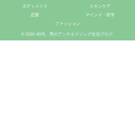
ボディメイク
スキンケア
恋愛
マインド・哲学
ファッション
© 2020 40代、男のアンチエイジング生活ブログ.