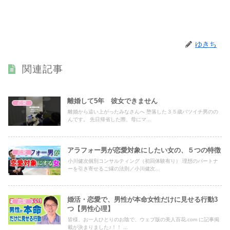
ゆきち
関連記事
離婚して5年 彼女できません
恋愛
離婚から這い上がったみなさんへ 堕落した３５歳バツイチ男のの
んです。 先日帰省した際、母にマ...
アラフォー男が恋愛対象にしたい女の、５つの特徴
恋愛
小川健次個別コンサルティング（初回体験有り） 理想のパートナ
ーを引き寄せるご縁の法則／小川健次...
婚活・恋愛で、男性が本命女性だけに見せる行動3
恋愛
つ【男性心理】
皆様、お一人ひとりのお陰で、ウェブ版の美人百花.com に記事掲
載が決まりました♪！！ ...