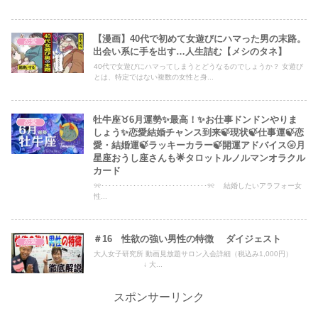
【漫画】40代で初めて女遊びにハマった男の末路。
恋愛
出会い系に手を出す…人生詰む【メシのタネ】
40代で女遊びにハマってしまうとどうなるのでしょうか？ 女遊び
とは、特定ではない複数の女性と身...
牡牛座♉6月運勢✨最高！✨お仕事ドンドンやりま
恋愛
しょう✨恋愛結婚チャンス到来🍃現状🍃仕事運🍃恋
愛・結婚運🍃ラッキーカラー🍃開運アドバイス🌝月
星座おうし座さんも🌟タロットルノルマンオラクル
カード
୨୧･･････････････････････････････୨୧ 結婚したいアラフォー女
性...
＃16 性欲の強い男性の特徴 ダイジェスト
恋愛
大人女子研究所 動画見放題サロン入会詳細（税込み1,000円）
↓ 大...
スポンサーリンク