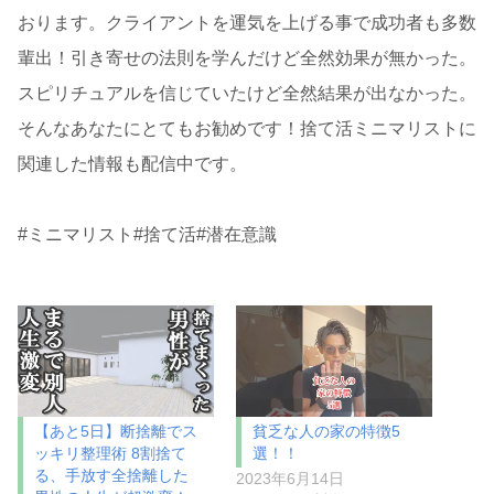
おります。クライアントを運気を上げる事で成功者も多数
輩出！引き寄せの法則を学んだけど全然効果が無かった。
スピリチュアルを信じていたけど全然結果が出なかった。
そんなあなたにとてもお勧めです！捨て活ミニマリストに
関連した情報も配信中です。
#ミニマリスト#捨て活#潜在意識
【あと5日】断捨離でス
貧乏な人の家の特徴5
ッキリ整理術 8割捨て
選！！
る、手放す全捨離した
2023年6月14日