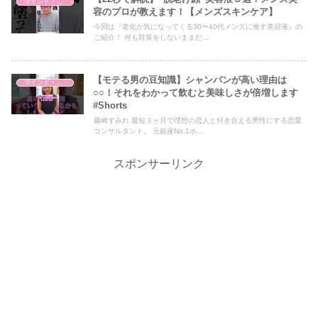
マインド・哲学
容のプロが教えます！【メンズスキンケア】
今回は『老化が気になってくる30〜40代メンズに推す美容液』の
ご紹介！ 何も対策をしないままだ...
【モテる男の豆知識】シャンパンが高い理由は
マインド・哲学
○○！それをわかって飲むと美味しさが倍増します
#Shorts
藤崎すみれ 最短３ヶ月で理想の恋人と付き合える男性にする恋愛
コンサルタント。 元銀座No.1ホ...
スポンサーリンク