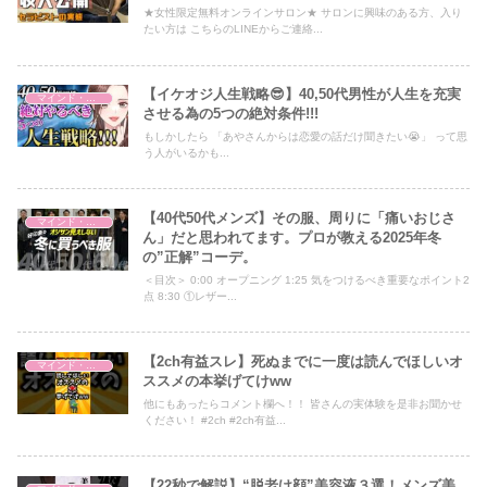
★女性限定無料オンラインサロン★ サロンに興味のある方、入り
たい方は こちらのLINEからご連絡...
【イケオジ人生戦略😎】40,50代男性が人生を充実
マインド・哲学
させる為の5つの絶対条件!!!
もしかしたら 「あやさんからは恋愛の話だけ聞きたい😭」 って思
う人がいるかも...
【40代50代メンズ】その服、周りに「痛いおじさ
マインド・哲学
ん」だと思われてます。プロが教える2025年冬
の”正解”コーデ。
＜目次＞ 0:00 オープニング 1:25 気をつけるべき重要なポイント2
点 8:30 ①レザー...
【2ch有益スレ】死ぬまでに一度は読んでほしいオ
マインド・哲学
ススメの本挙げてけww
他にもあったらコメント欄へ！！ 皆さんの実体験を是非お聞かせ
ください！ #2ch #2ch有益...
【22秒で解説】“脱老け顔”美容液３選！メンズ美