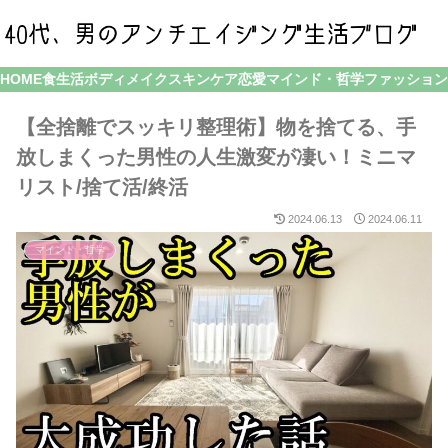
HOME
食生活
ボディメイク
スキンケア
恋愛
マインド・哲学
ファッション
【全捨離でスッキリ整理術】物を捨てる、手
放しまくった男性の人生激変が凄い！ミニマ
リスト/捨て活/終活
2024.06.13
2024.06.11
マインド・哲学