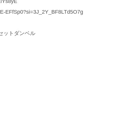
iYs8yE
fSp0?si=3J_2Y_BF8LTd5O7g
0㎏セットダンベル