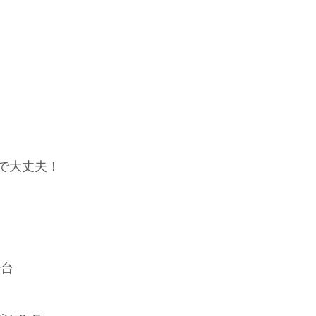
で大丈夫！
垂台