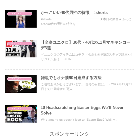
かっこいい40代男性の特徴 #shorts
マインド・哲学
#shorts ━━━━━━━━━━━━━━━ ★本日の動画★ かっこ
いい40代の男性の特徴を...
【全身ユニクロ】30代・40代の11月マネキンコー
マインド・哲学
デ3選
✓ユニクロのアイテムはコチラ ✓似合わせ実践3ステップ講座×オ
リジナル服は... ↓↓LIN...
雑魚でもオナ禁90日達成する方法
マインド・哲学
ご視聴ありがとうございます。 自分の目標は、 ・2022年12月31
日までに登録者10万人 ...
10 Headscratching Easter Eggs We’ll Never
マインド・哲学
Solve
Who among us doesn't love an Easter Egg? Well, y...
スポンサーリンク