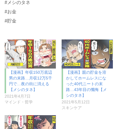
#メシのタネ
#お金
#貯金
【漫画】年収150万底辺
【漫画】親の貯金を溶
男の末路…月収12万5千
かしてホームレスにな
円で…夜の街に消える
った40代ニートの末
【メシのタネ】
路…43年目の懺悔【メ
シのタネ】
2021年4月7日
マインド・哲学
2021年5月12日
スキンケア