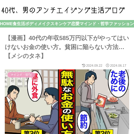
HOME
食生活
ボディメイク
スキンケア
恋愛
マインド・哲学
ファッション
【漫画】40代の年収585万円以下がやってはい
けないお金の使い方。貧困に陥らない方法…
【メシのタネ】
2024.09.22
2024.06.17
マインド・哲学